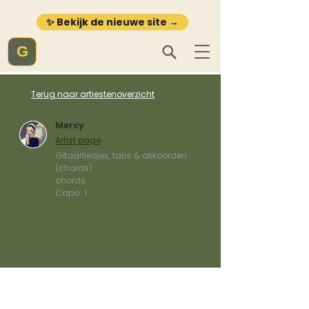
✨ Bekijk de nieuwe site →
G
Terug naar artiestenoverzicht
Mercy
Artist page
Gitaarliedjes, tabs & akkoorden
(chords)
chords
Capo:
1