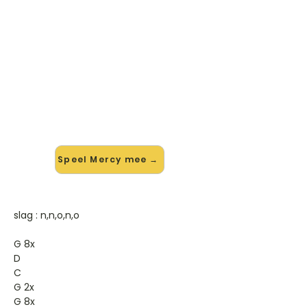
🎸 Speel Mercy mee — op jouw
tempo
✨ Nieuw • preview — op onze
vernieuwde website speel je Mercy
van Duffy mee met de interactieve
speler: vertraag het tempo, loop de
lastige stukken en zie je akkoorden
meelopen. Test 'm alvast.
Speel Mercy mee →
slag : n,n,o,n,o
G 8x
D
C
G 2x
G 8x