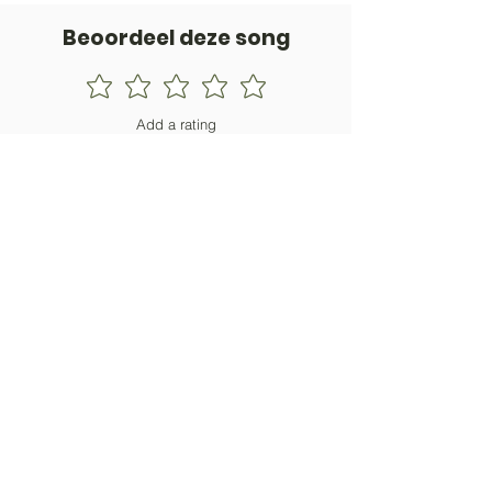
Beoordeel deze song
Add a rating
STEM
Gitaartabs
G
65.000+ leden sinds 1998
VOLG & ONTVANG