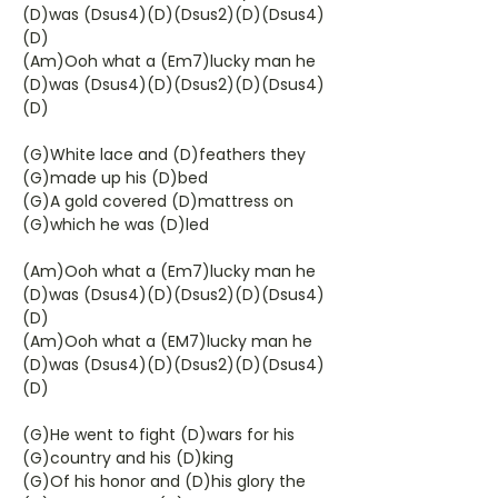
(D)was (Dsus4)(D)(Dsus2)(D)(Dsus4)
(D)
(Am)Ooh what a (Em7)lucky man he
(D)was (Dsus4)(D)(Dsus2)(D)(Dsus4)
(D)
(G)White lace and (D)feathers they
(G)made up his (D)bed
(G)A gold covered (D)mattress on
(G)which he was (D)led
(Am)Ooh what a (Em7)lucky man he
(D)was (Dsus4)(D)(Dsus2)(D)(Dsus4)
(D)
(Am)Ooh what a (EM7)lucky man he
(D)was (Dsus4)(D)(Dsus2)(D)(Dsus4)
(D)
(G)He went to fight (D)wars for his
(G)country and his (D)king
(G)Of his honor and (D)his glory the