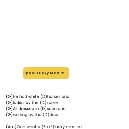
🎸 Speel Lucky Man mee — op
jouw tempo
✨ Nieuw • preview — op onze
vernieuwde website speel je Lucky
Man van Emerson, Lake & Palmer
mee met de interactieve speler:
vertraag het tempo, loop de lastige
stukken en zie je akkoorden
meelopen. Test 'm alvast.
Speel Lucky Man mee →
(G)He had white (D)horses and
(G)ladies by the (D)score
(G)All dressed in (D)satin and
(G)waiting by the (D)door
(Am)Ooh what a (Em7)lucky man he