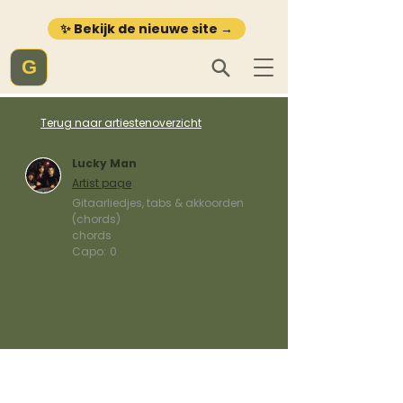
✨ Bekijk de nieuwe site →
G
Terug naar artiestenoverzicht
Lucky Man
Artist page
Gitaarliedjes, tabs & akkoorden
(chords)
chords
Capo:
0