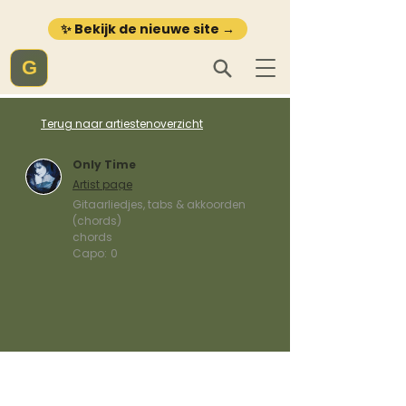
✨ Bekijk de nieuwe site →
G
Terug naar artiestenoverzicht
Only Time
Artist page
Gitaarliedjes, tabs & akkoorden
(chords)
chords
Capo:
0