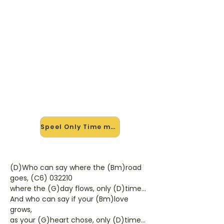
🎸 Speel Only Time mee — op
jouw tempo
✨ Nieuw • preview — op onze
vernieuwde website speel je Only
Time van Enya mee met de
interactieve speler: vertraag het
tempo, loop de lastige stukken en zie
je akkoorden meelopen. Test 'm
alvast.
Speel Only Time mee →
(D)Who can say where the (Bm)road
goes, (C6) 032210
where the (G)day flows, only (D)time...
And who can say if your (Bm)love
grows,
as your (G)heart chose, only (D)time...