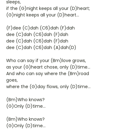
sleeps,
if the (G)night keeps all your (D)heart;
(G)night keeps all your (D)heart...
(F)dee (C)dah (C6)dah (F)dah
dee (C)dah (C6)dah (F)dah
dee (C)dah (C6)dah (F)dah
dee (C)dah (C6)dah (A)dah(D)
Who can say if your (Bm)love grows,
as your (G)heart chose, only (D)time...
And who can say where the (Bm)road
goes,
where the (G)day flows, only (D)time...
(Bm)Who knows?
(G)Only (D)time...
(Bm)Who knows?
(G)Only (D)time...