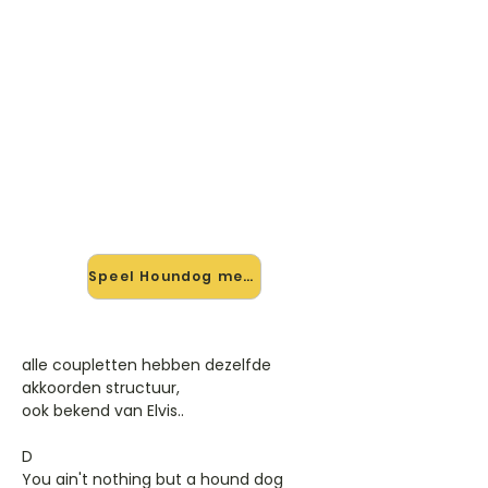
🎸 Speel Houndog mee — op
jouw tempo
✨ Nieuw • preview — op onze
vernieuwde website speel je
Houndog van Etta James mee met
de interactieve speler: vertraag het
tempo, loop de lastige stukken en zie
je akkoorden meelopen. Test 'm
alvast.
Speel Houndog mee →
alle coupletten hebben dezelfde
akkoorden structuur,
ook bekend van Elvis..
D
You ain't nothing but a hound dog