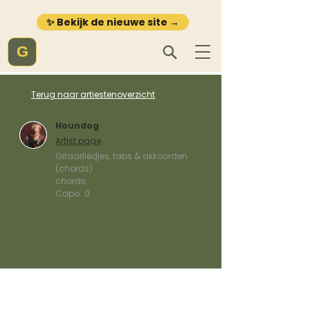
✨ Bekijk de nieuwe site →
G
Terug naar artiestenoverzicht
Houndog
Artist page
Gitaarliedjes, tabs & akkoorden
(chords)
chords
Capo:
0