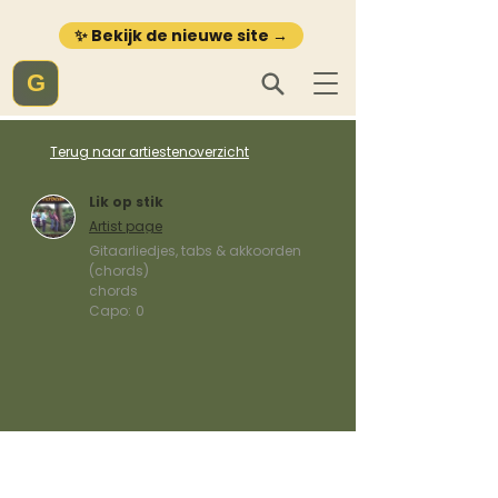
✨ Bekijk de nieuwe site →
G
Terug naar artiestenoverzicht
Lik op stik
Artist page
Gitaarliedjes, tabs & akkoorden
(chords)
chords
Capo:
0