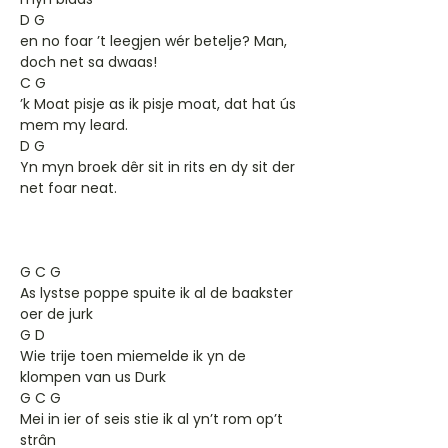
D G
en no foar ’t leegjen wér betelje? Man,
doch net sa dwaas!
C G
’k Moat pisje as ik pisje moat, dat hat ús
mem my leard.
D G
Yn myn broek dêr sit in rits en dy sit der
net foar neat.
G C G
As lystse poppe spuite ik al de baakster
oer de jurk
G D
Wie trije toen miemelde ik yn de
klompen van us Durk
G C G
Mei in ier of seis stie ik al yn’t rom op’t
strân