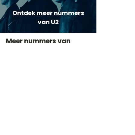
Ontdek meer nummers
van U2
Meer nummers van
artiestnaam
Helaas geen andere tabs & chords,
probeer de zoekbalk voor andere
artiesten.