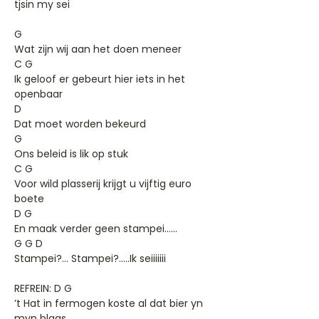
tjsin my sei
G
Wat zijn wij aan het doen meneer
C G
Ik geloof er gebeurt hier iets in het
openbaar
D
Dat moet worden bekeurd
G
Ons beleid is lik op stuk
C G
Voor wild plasserij krijgt u vijftig euro
boete
D G
En maak verder geen stampei……
G G D
Stampei?... Stampei?.....Ik seiiiiiii
REFREIN: D G
’t Hat in fermogen koste al dat bier yn
myn blaas