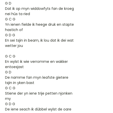
G D
Dat ik op myn widdowfyts fan de kroeg
nei hûs ta ried
G C G
Yn ienen fielde ik heege druk en stapte
hastich of
G D G
En sei tsjin in beam, ik lou dat ik dei wat
wetter jou
G C G
En wylst ik wie verromme en wakker
entoesjast
G D
De namme fan myn leafste gietere
tsjin in yken bast
G C G
Stiene der yn iene trije petten njonken
my
G D G
De iene seach ik dûbbel wylst de oare