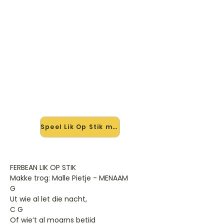
🎸 Speel Lik Op Stik mee — op
jouw tempo
✨ Nieuw • preview — op onze
vernieuwde website speel je Lik Op
Stik van Ferbean mee met de
interactieve speler: vertraag het
tempo, loop de lastige stukken en zie
je akkoorden meelopen. Test 'm
alvast.
Speel Lik Op Stik mee →
FERBEAN LIK OP STIK
Makke trog: Malle Pietje - MENAAM
G
Ut wie al let die nacht,
C G
Of wie’t al moarns betiid