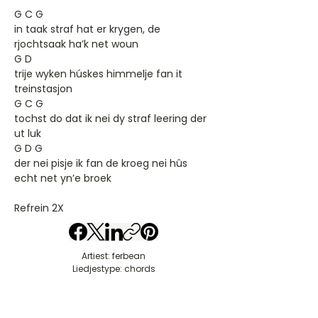
G C G
in taak straf hat er krygen, de
rjochtsaak ha’k net woun
G D
trije wyken húskes himmelje fan it
treinstasjon
G C G
tochst do dat ik nei dy straf leering der
ut luk
G D G
der nei pisje ik fan de kroeg nei hûs
echt net yn’e broek
Refrein 2X
Artiest: ferbean
Liedjestype: chords