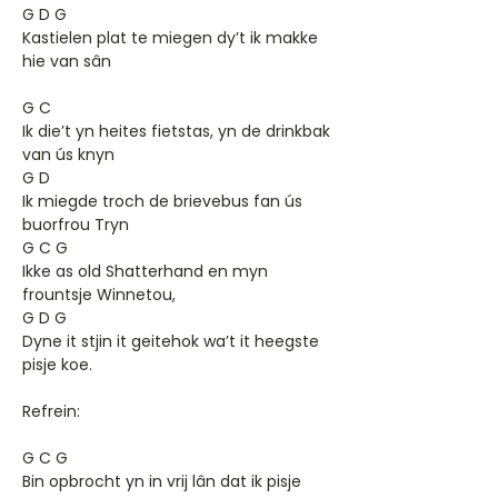
G D G
Kastielen plat te miegen dy’t ik makke
hie van sân
G C
Ik die’t yn heites fietstas, yn de drinkbak
van ús knyn
G D
Ik miegde troch de brievebus fan ús
buorfrou Tryn
G C G
Ikke as old Shatterhand en myn
frountsje Winnetou,
G D G
Dyne it stjin it geitehok wa’t it heegste
pisje koe.
Refrein:
G C G
Bin opbrocht yn in vrij lân dat ik pisje