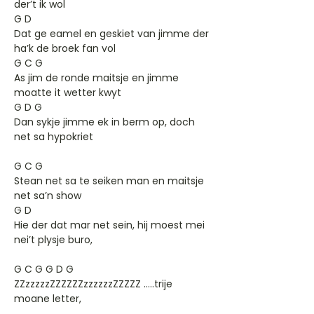
der’t ik wol
G D
Dat ge eamel en geskiet van jimme der
ha’k de broek fan vol
G C G
As jim de ronde maitsje en jimme
moatte it wetter kwyt
G D G
Dan sykje jimme ek in berm op, doch
net sa hypokriet
G C G
Stean net sa te seiken man en maitsje
net sa’n show
G D
Hie der dat mar net sein, hij moest mei
nei’t plysje buro,
G C G G D G
ZZzzzzzZZZZZZzzzzzzZZZZZ …..trije
moane letter,