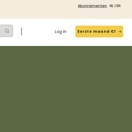
Abonnementen
NL
|
EN
Log in
Eerste maand €1