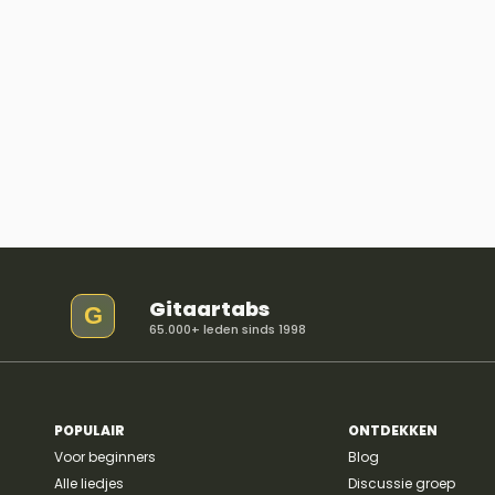
Gitaartabs
G
65.000+ leden sinds 1998
POPULAIR
ONTDEKKEN
Voor beginners
Blog
Alle liedjes
Discussie groep