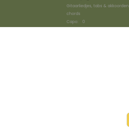
Gitaarliedjes, tabs & akkoorde
chords
Capo:
0
✨ Nieuw • previ
Drunken Sailor? v
loop de 