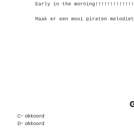
Early in the morning!!!!!!!!!!!!!
Maak er een mooi piraten melodiet
G
​C- akkoord
D- akkoord