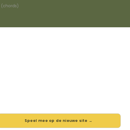
n (chords)
🎸 Speel What Shall We Do
With The Drunken Sailor? mee
— op jouw tempo
ew — op onze vernieuwde website speel je What Shall We 
an Ferre Grignard mee met de interactieve speler: vertr
lastige stukken en zie je akkoorden meelopen. Test 'm alv
Speel mee op de nieuwe site →