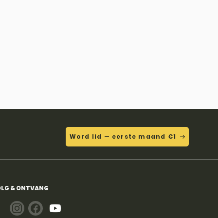
Word lid — eerste maand €1
LG & ONTVANG