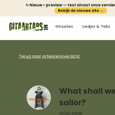
✨ Nieuw • preview — test alvast onze verni
Bekijk de nieuwe site →
Gitaarles
Liedjes & Tabs
Terug naar artiestenoverzicht
What shall we
sailor?
Artist page