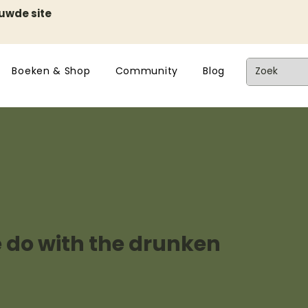
euwde site
Boeken & Shop
Community
Blog
 do with the drunken