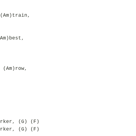
(Am)train,
Am)best,
 (Am)row,
rker, (G) (F)
rker, (G) (F)