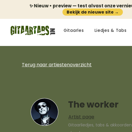
✨ Nieuw • preview — test alvast onze verni
Bekijk de nieuwe site →
Gitaarles
Liedjes & Tabs
Terug naar artiestenoverzicht
The worker
Artist page
Gitaarliedjes, tabs & akkoorde