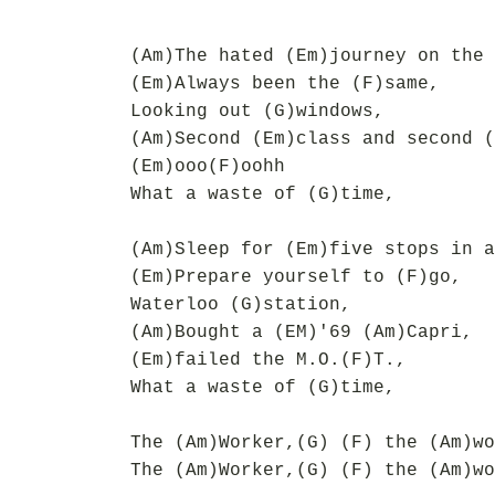
(Am)The hated (Em)journey on the 
(Em)Always been the (F)same,
Looking out (G)windows,
(Am)Second (Em)class and second (
(Em)ooo(F)oohh
What a waste of (G)time,
(Am)Sleep for (Em)five stops in a
(Em)Prepare yourself to (F)go,
Waterloo (G)station,
(Am)Bought a (EM)'69 (Am)Capri,
(Em)failed the M.O.(F)T.,
What a waste of (G)time,
The (Am)Worker,(G) (F) the (Am)wo
The (Am)Worker,(G) (F) the (Am)wo