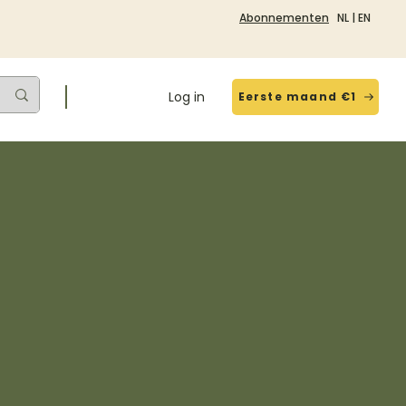
Abonnementen
NL
|
EN
Log in
Eerste maand €1