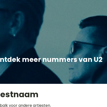
ntdek meer nummers van U2
iestnaam
balk voor andere artiesten.