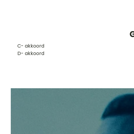
G
​C- akkoord
D- akkoord