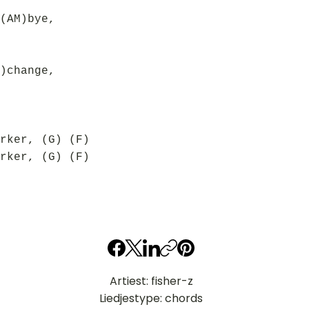
(AM)bye,
)change,
rker, (G) (F)
rker, (G) (F)
Artiest: fisher-z
Liedjestype: chords