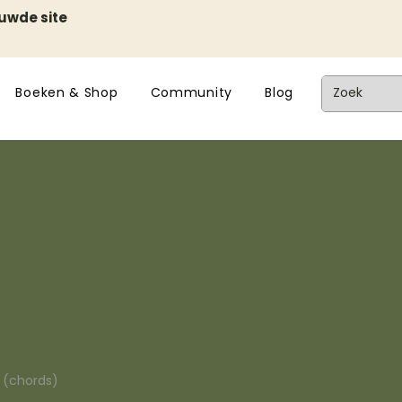
euwde site
Boeken & Shop
Community
Blog
n (chords)