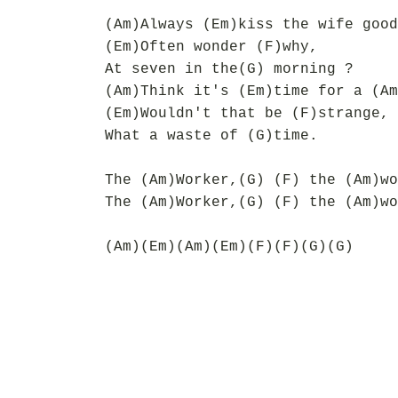
(Am)Always (Em)kiss the wife good
(Em)Often wonder (F)why,
At seven in the(G) morning ?
(Am)Think it's (Em)time for a (Am
(Em)Wouldn't that be (F)strange,
What a waste of (G)time.
The (Am)Worker,(G) (F) the (Am)wo
The (Am)Worker,(G) (F) the (Am)wo
(Am)(Em)(Am)(Em)(F)(F)(G)(G)