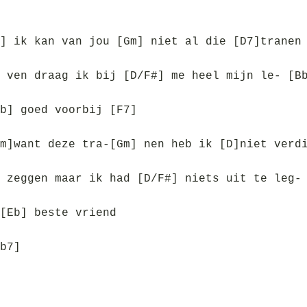
] ik kan van jou [Gm] niet al die [D7]tranen
 ven draag ik bij [D/F#] me heel mijn le- [B
b] goed voorbij [F7]
m]want deze tra-[Gm] nen heb ik [D]niet verd
 zeggen maar ik had [D/F#] niets uit te leg-
[Eb] beste vriend
b7]