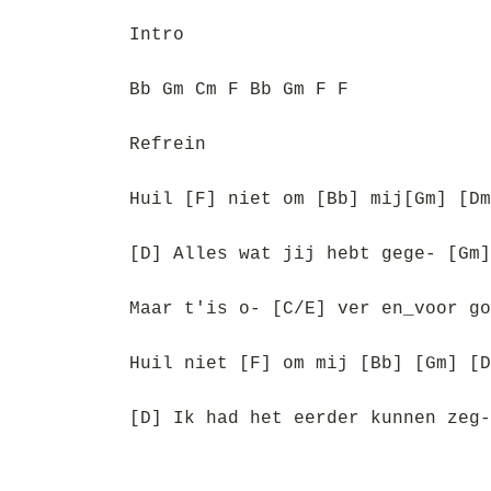
Intro
Bb Gm Cm F Bb Gm F F
Refrein
Huil [F] niet om [Bb] mij[Gm] [Dm
[D] Alles wat jij hebt gege- [Gm]
Maar t'is o- [C/E] ver en_voor go
Huil niet [F] om mij [Bb] [Gm] [D
[D] Ik had het eerder kunnen zeg-