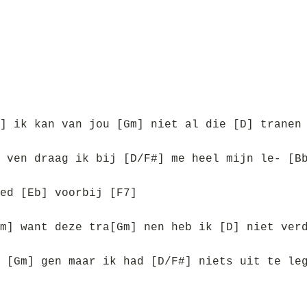
] ik kan van jou [Gm] niet al die [D] tranen
 ven draag ik bij [D/F#] me heel mijn le- [B
ed [Eb] voorbij [F7]
m] want deze tra[Gm] nen heb ik [D] niet ver
 [Gm] gen maar ik had [D/F#] niets uit te le