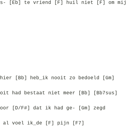
s- [Eb] te vriend [F] huil niet [F] om mij
hier [Bb] heb_ik nooit zo bedoeld [Gm]
oit had bestaat niet meer [Bb] [Bb7sus]
oor [D/F#] dat ik had ge- [Gm] zegd
 al voel ik_de [F] pijn [F7]