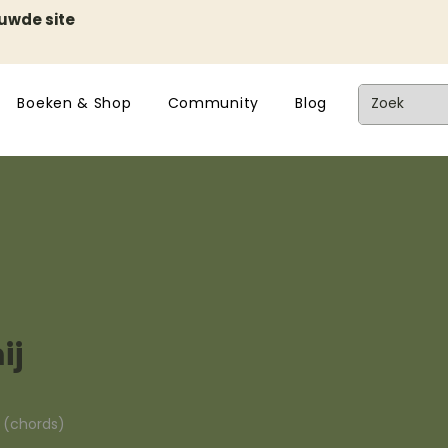
euwde site
Boeken & Shop
Community
Blog
ij
n (chords)