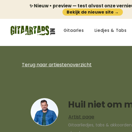
✨ Nieuw • preview — test alvast onze verni
Bekijk de nieuwe site →
Gitaarles
Liedjes & Tabs
Terug naar artiestenoverzicht
Huil niet om m
Artist page
Gitaarliedjes, tabs & akkoorde