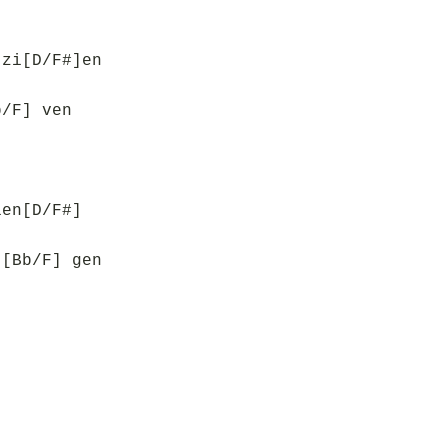
 zi[D/F#]en
b/F] ven
ien[D/F#]
 [Bb/F] gen