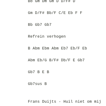
Bb Gm Dm Gm D D/F# D
Gm D/F# Bb/F C/E Eb F F
Bb Gb7 Gb7
Refrein verhogen
B Abm Ebm Abm Eb7 Eb/F Eb
Abm Eb/G B/F# Db/F E Gb7
Gb7 B E B
Gb7sus B
Frans Duijts - Huil niet om mij