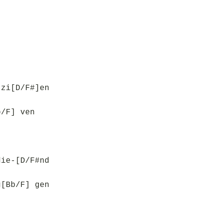
 zi[D/F#]en
b/F] ven
die-[D/F#nd
g[Bb/F] gen