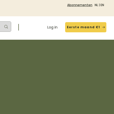
Abonnementen
NL
|
EN
Log in
Eerste maand €1