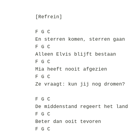
[Refrein]
F G C
En sterren komen, sterren gaan
F G C
Alleen Elvis blijft bestaan
F G C
Mia heeft nooit afgezien
F G C
Ze vraagt: kun jij nog dromen?
F G C
De middenstand regeert het land
F G C
Beter dan ooit tevoren
F G C