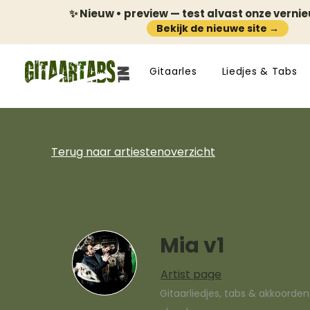
✨ Nieuw • preview — test alvast onze verni
Bekijk de nieuwe site →
Gitaarles
Liedjes & Tabs
Terug naar artiestenoverzicht
Mia v1
Artist page
Gitaarliedjes, tabs & akkoorde