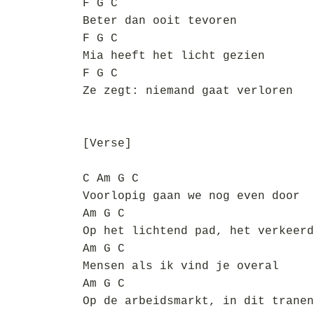
F G C
Beter dan ooit tevoren
F G C
Mia heeft het licht gezien
F G C
Ze zegt: niemand gaat verloren
[Verse]
C Am G C
Voorlopig gaan we nog even door
Am G C
Op het lichtend pad, het verkeerd
Am G C
Mensen als ik vind je overal
Am G C
Op de arbeidsmarkt, in dit tranen