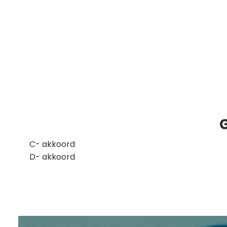
G
​C- akkoord
D- akkoord