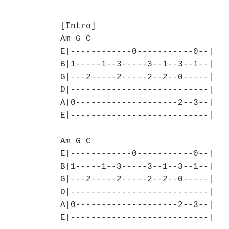
[Intro]
Am G C
E|------------0-----------0--|
B|1-----1--3-----3--1--3--1--|
G|---2-----2-----2--2--0-----|
D|---------------------------|
A|0--------------------2--3--|
E|---------------------------|
Am G C
E|------------0-----------0--|
B|1-----1--3-----3--1--3--1--|
G|---2-----2-----2--2--0-----|
D|---------------------------|
A|0--------------------2--3--|
E|---------------------------|