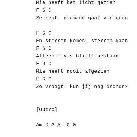
Mia heeft het licht gezien
F G C
Ze zegt: niemand gaat verloren
F G C
En sterren komen, sterren gaan
F G C
Alleen Elvis blijft bestaan
F G C
Mia heeft nooit afgezien
F G C
Ze vraagt: kun jij nog dromen?
[Outro]
Am C G Am C G