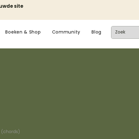
euwde site
Boeken & Shop
Community
Blog
n (chords)