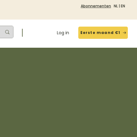
Abonnementen
NL
|
EN
Log in
Eerste maand €1