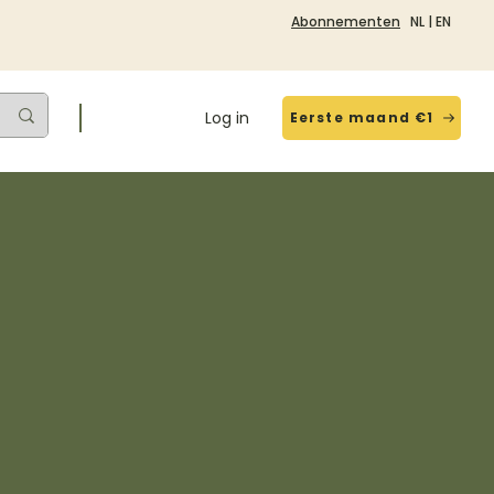
Abonnementen
NL
|
EN
Log in
Eerste maand €1