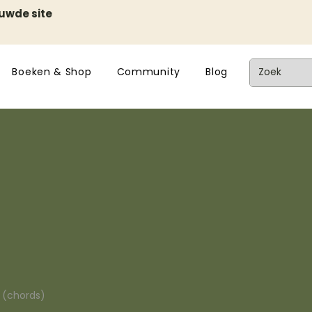
euwde site
Boeken & Shop
Community
Blog
n (chords)