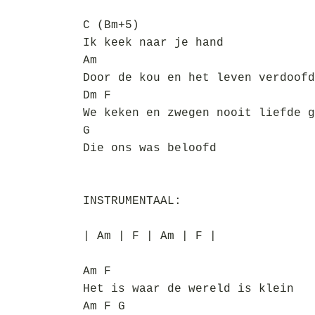
C (Bm+5)
Ik keek naar je hand
Am
Door de kou en het leven verdoofd
Dm F
We keken en zwegen nooit liefde g
G
Die ons was beloofd
INSTRUMENTAAL:
| Am | F | Am | F |
Am F
Het is waar de wereld is klein
Am F G