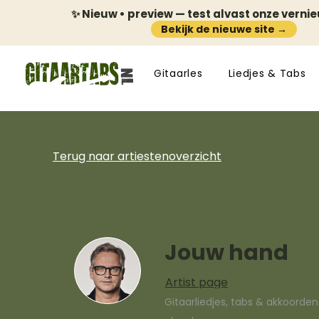
✨ Nieuw • preview — test alvast onze verni
Bekijk de nieuwe site →
Gitaarles
Liedjes & Tabs
Terug naar artiestenoverzicht
Jouw hand
Artist page
Gitaarliedjes, tabs & akkoorde