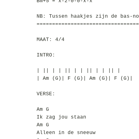
Bm+5 = x-2-0-0-x-x
NB: Tussen haakjes zijn de bas-no
=================================
MAAT: 4/4
INTRO:
| || | | || | | || | | || |
| Am (G)| F (G)| Am (G)| F (G)|
VERSE:
Am G
Ik zag jou staan
Am G
Alleen in de sneeuw