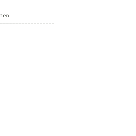
ten.
==================