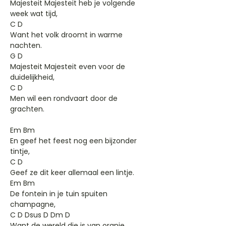
Majesteit Majesteit heb je volgende
week wat tijd,
C D
Want het volk droomt in warme
nachten.
G D
Majesteit Majesteit even voor de
duidelijkheid,
C D
Men wil een rondvaart door de
grachten.
Em Bm
En geef het feest nog een bijzonder
tintje,
C D
Geef ze dit keer allemaal een lintje.
Em Bm
De fontein in je tuin spuiten
champagne,
C D Dsus D Dm D
Want de wereld die is van oranje.