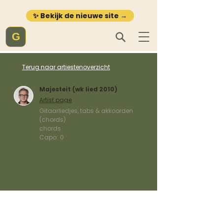
✨ Bekijk de nieuwe site →
G
Terug naar artiestenoverzicht
Majesteit (wk lied 2010)
Artist page
Gitaarliedjes, tabs & akkoorden
(chords)
chords
Capo:
0