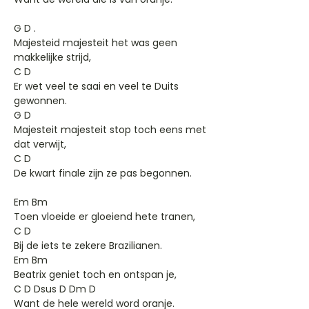
G D .
Majesteid majesteit het was geen
makkelijke strijd,
C D
Er wet veel te saai en veel te Duits
gewonnen.
G D
Majesteit majesteit stop toch eens met
dat verwijt,
C D
De kwart finale zijn ze pas begonnen.
Em Bm
Toen vloeide er gloeiend hete tranen,
C D
Bij de iets te zekere Brazilianen.
Em Bm
Beatrix geniet toch en ontspan je,
C D Dsus D Dm D
Want de hele wereld word oranje.