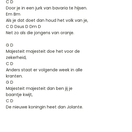
C D
Door je in een jurk van bavaria te hijsen.
Em Bm
Als je dat doet dan houd het volk van je,
C D Dsus D Dm D
Net zo als die jongens van oranje.
G D
Majesteit majesteit doe het voor de
zekerheid,
C D
Anders staat er volgende week in alle
kranten.
G D
Majesteit majesteit dan ben jij je
baantje kwijt,
C D
De nieuwe koningin heet dan Jolante.