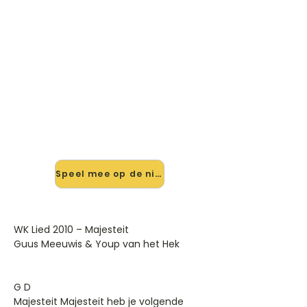
🎸 Speel Majesteit (wk Lied
2010) mee — op jouw tempo
✨ Nieuw • preview — op onze
vernieuwde website speel je
Majesteit (wk Lied 2010) van Guus
Meeuwis mee met de interactieve
speler: vertraag het tempo, loop de
lastige stukken en zie je akkoorden
meelopen. Test 'm alvast.
Speel mee op de nieuwe site →
WK Lied 2010 – Majesteit
Guus Meeuwis & Youp van het Hek
G D
Majesteit Majesteit heb je volgende