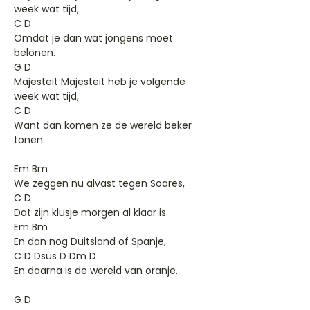
week wat tijd,
C D
Omdat je dan wat jongens moet
belonen.
G D
Majesteit Majesteit heb je volgende
week wat tijd,
C D
Want dan komen ze de wereld beker
tonen
Em Bm
We zeggen nu alvast tegen Soares,
C D
Dat zijn klusje morgen al klaar is.
Em Bm
En dan nog Duitsland of Spanje,
C D Dsus D Dm D
En daarna is de wereld van oranje.
G D