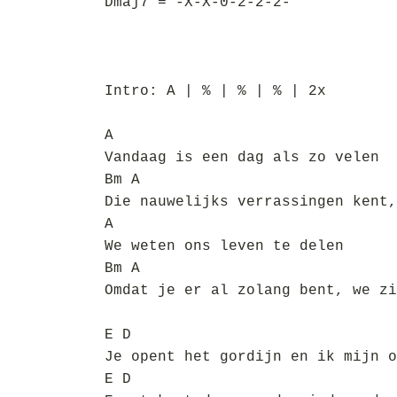
Dmaj7 = -X-X-0-2-2-2-
Intro: A | % | % | % | 2x
A
Vandaag is een dag als zo velen
Bm A
Die nauwelijks verrassingen kent,
A
We weten ons leven te delen
Bm A
Omdat je er al zolang bent, we zi
E D
Je opent het gordijn en ik mijn o
E D