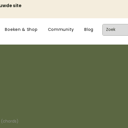
euwde site
Boeken & Shop
Community
Blog
n (chords)