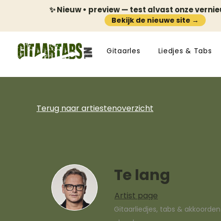
✨ Nieuw • preview — test alvast onze verni
Bekijk de nieuwe site →
Gitaarles
Liedjes & Tabs
Terug naar artiestenoverzicht
Te lang
Artist page
Gitaarliedjes, tabs & akkoorde