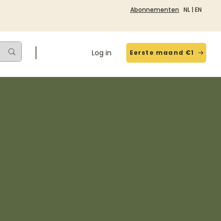
Abonnementen
NL
|
EN
Log in
Eerste maand €1