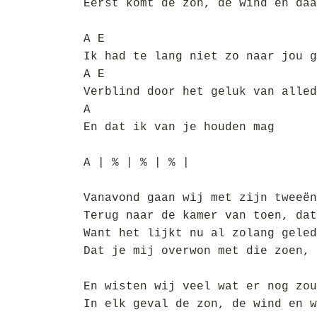
Eerst komt de zon, de wind en daa
A E
Ik had te lang niet zo naar jou g
A E
Verblind door het geluk van alled
A
En dat ik van je houden mag
A | % | % | % |
Vanavond gaan wij met zijn tweeën
Terug naar de kamer van toen, dat
Want het lijkt nu al zolang geled
Dat je mij overwon met die zoen, 
En wisten wij veel wat er nog zou
In elk geval de zon, de wind en w