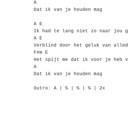
A
Dat ik van je houden mag
A E
Ik had te lang niet zo naar jou g
A E
Verblind door het geluk van alled
F#m E
Het spijt me dat ik voor je heb v
A
Dat ik van je houden mag
Outro: A | % | % | % | 2x