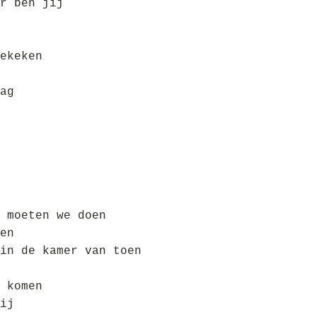
r ben jij
ekeken
ag
 moeten we doen
en
in de kamer van toen
 komen
ij