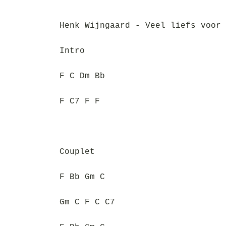
Henk Wijngaard - Veel liefs voor 
Intro
F C Dm Bb
F C7 F F
Couplet
F Bb Gm C
Gm C F C C7