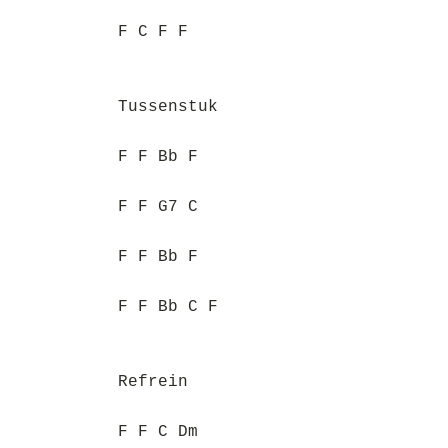
F C F F
Tussenstuk
F F Bb F
F F G7 C
F F Bb F
F F Bb C F
Refrein
F F C Dm