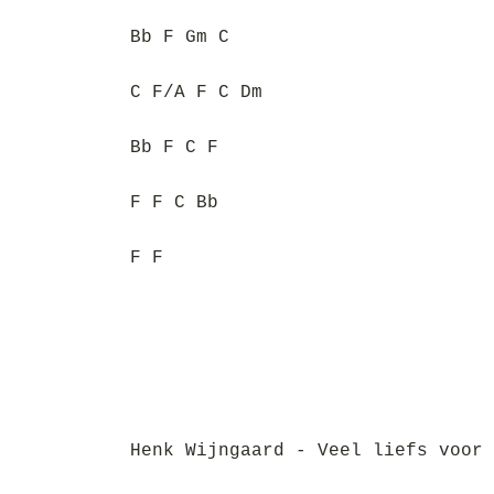
Bb F Gm C
C F/A F C Dm
Bb F C F
F F C Bb
F F
Henk Wijngaard - Veel liefs voor 