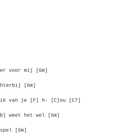
er voor mij [Gm]
hterbij [Gm]
ik van je [F] h- [C]ou [C7]
b] weet het wel [Gm]
spel [Gm]