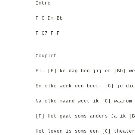
Intro
F C Dm Bb
F C7 F F
Couplet
El- [F] ke dag ben jij er [Bb] we
En elke week een beet- [C] je dic
Na elke maand weet ik [C] waarom 
[F] Het gaat soms anders Ja ik [B
Het leven is soms een [C] theater