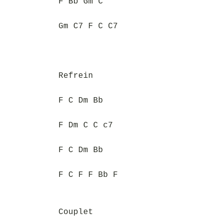
F Bb Gm C
Gm C7 F C C7
Refrein
F C Dm Bb
F Dm C C c7
F C Dm Bb
F C F F Bb F
Couplet