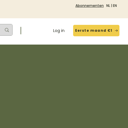
Abonnementen
NL
|
EN
Log in
Eerste maand €1