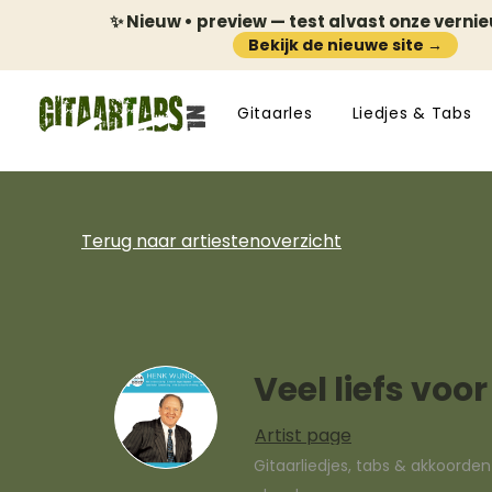
✨ Nieuw • preview — test alvast onze verni
Bekijk de nieuwe site →
Gitaarles
Liedjes & Tabs
Terug naar artiestenoverzicht
Veel liefs voor
Artist page
Gitaarliedjes, tabs & akkoorde