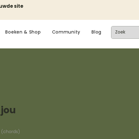
euwde site
Boeken & Shop
Community
Blog
 jou
n (chords)