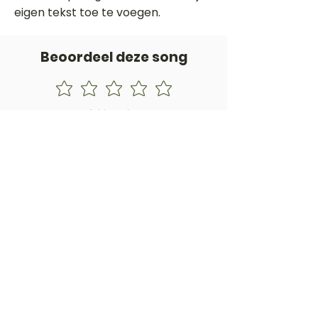
eigen tekst toe te voegen.
Beoordeel deze song
Add a rating
STEM
Gitaartabs
G
65.000+ leden sinds 1998
VOLG & ONTVANG