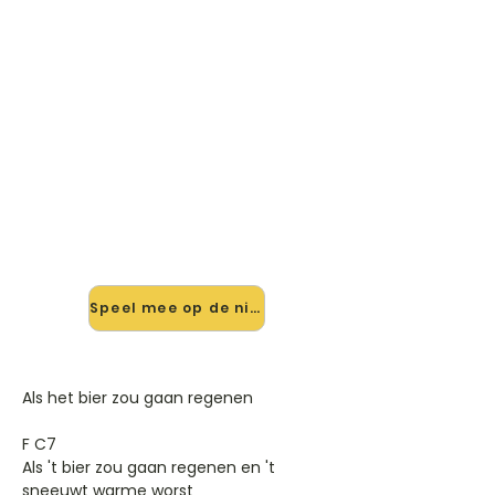
🎸 Speel Als Het Bier Zou Gaan
Regenen mee — op jouw
tempo
✨ Nieuw • preview — op onze
vernieuwde website speel je Als Het
Bier Zou Gaan Regenen van Hollands
Glorie mee met de interactieve
speler: vertraag het tempo, loop de
lastige stukken en zie je akkoorden
meelopen. Test 'm alvast.
Speel mee op de nieuwe site →
Als het bier zou gaan regenen
F C7
Als 't bier zou gaan regenen en 't
sneeuwt warme worst