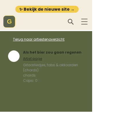
✨ Bekijk de nieuwe site →
G
Terug naar artiestenoverzicht
Als het bier zou gaan regenen
Artist page
Gitaarliedjes, tabs & akkoorden
(chords)
chords
Capo:
0