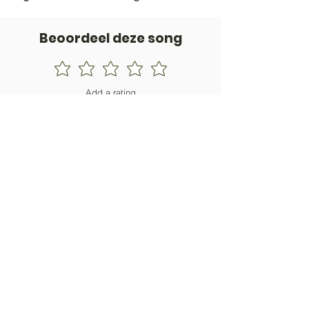
Beoordeel deze song
Add a rating
STEM
Gitaartabs
G
65.000+ leden sinds 1998
VOLG & ONTVANG