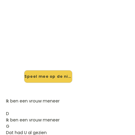
🎸 Speel Ik Ben Een Vrouw
Meneer mee — op jouw tempo
✨ Nieuw • preview — op onze
vernieuwde website speel je Ik Ben
Een Vrouw Meneer van Hollands
Glorie mee met de interactieve
speler: vertraag het tempo, loop de
lastige stukken en zie je akkoorden
meelopen. Test 'm alvast.
Speel mee op de nieuwe site →
Ik ben een vrouw meneer
D
Ik ben een vrouw meneer
G
Dat had U al gezien