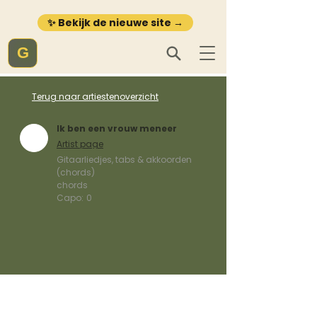
✨ Bekijk de nieuwe site →
G
Terug naar artiestenoverzicht
Ik ben een vrouw meneer
Artist page
Gitaarliedjes, tabs & akkoorden
(chords)
chords
Capo:
0