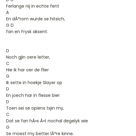
Ferlange nij in echte fent
A
En dÃªrom wurde se hitsich,
G D
fan en Frysk aksent.
D
Noch gjin oere letter,
C
Hie ik har oer de flier
G
Ik sette in hoekje Slayer op
D
En joech har in flesse bier
D
Toen sei se opiens tsjin my,
C
Dat se fan hÃ»s Ã»t nochal degelyk wie
G
Se moest my better lÃªre kinne.