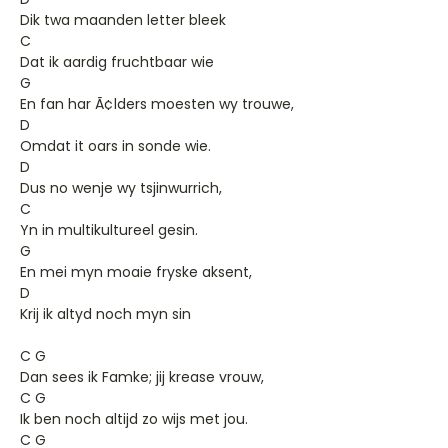
Dik twa maanden letter bleek
C
Dat ik aardig fruchtbaar wie
G
En fan har Ã¢lders moesten wy trouwe,
D
Omdat it oars in sonde wie.
D
Dus no wenje wy tsjinwurrich,
C
Yn in multikultureel gesin.
G
En mei myn moaie fryske aksent,
D
Krij ik altyd noch myn sin
C G
Dan sees ik Famke; jij krease vrouw,
C G
Ik ben noch altijd zo wijs met jou.
C G