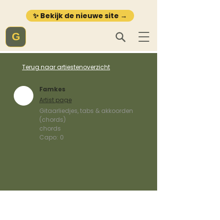
✨ Bekijk de nieuwe site →
G
Terug naar artiestenoverzicht
Famkes
Artist page
Gitaarliedjes, tabs & akkoorden
(chords)
chords
Capo:
0