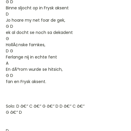
G D
Binne sljocht op in Frysk aksent
D
Jo hoare my net foar de gek,
G D
ek al docht se noch sa dekadent
G
HollÃ¢nske famkes,
D G
Ferlange nij in echte fent
A
En dÃªrom wurde se hitsich,
G D
fan en Frysk aksent.
Solo: D â€“ C â€“ G â€“ D D â€“ C â€“
G â€“ D
D