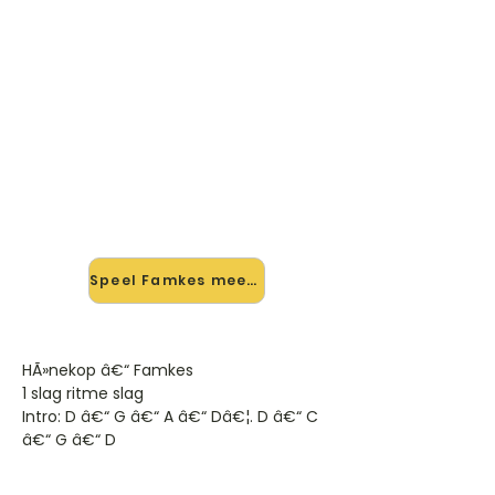
🎸 Speel Famkes mee — op
jouw tempo
✨ Nieuw • preview — op onze
vernieuwde website speel je Famkes
van Hanekop mee met de
interactieve speler: vertraag het
tempo, loop de lastige stukken en zie
je akkoorden meelopen. Test 'm
alvast.
Speel Famkes mee →
HÃ»nekop â€“ Famkes
1 slag ritme slag
Intro: D â€“ G â€“ A â€“ Dâ€¦. D â€“ C
â€“ G â€“ D