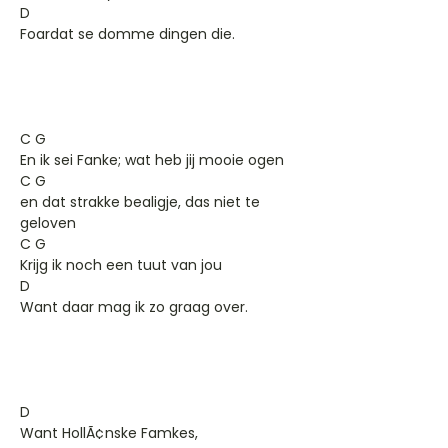
D
Foardat se domme dingen die.
C G
En ik sei Fanke; wat heb jij mooie ogen
C G
en dat strakke bealigje, das niet te
geloven
C G
Krijg ik noch een tuut van jou
D
Want daar mag ik zo graag over.
D
Want HollÃ¢nske Famkes,