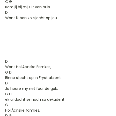
C G
Kom jij bij mij uit van huis
D
Want ik ben zo sljocht op jou.
D
Want HollÃ¢nske Famkes,
G D
Binne sljocht op in Frysk aksent
D
Jo hoare my net foar de gek,
G D
ek al docht se noch sa dekadent
G
HollÃ¢nske famkes,
D G