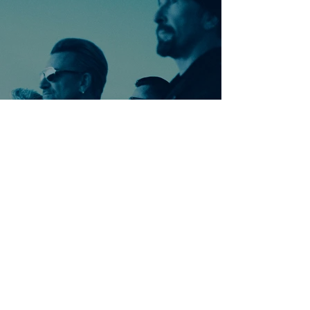
Ontdek meer nummers
van U2
Meer nummers van
artiestnaam
Helaas geen andere tabs & chords,
probeer de zoekbalk voor andere
artiesten.