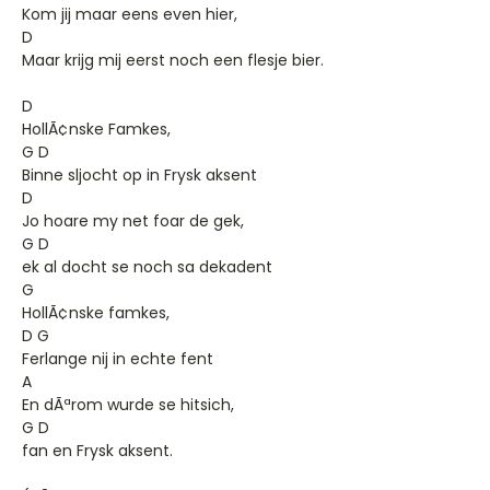
Kom jij maar eens even hier,
D
Maar krijg mij eerst noch een flesje bier.
D
HollÃ¢nske Famkes,
G D
Binne sljocht op in Frysk aksent
D
Jo hoare my net foar de gek,
G D
ek al docht se noch sa dekadent
G
HollÃ¢nske famkes,
D G
Ferlange nij in echte fent
A
En dÃªrom wurde se hitsich,
G D
fan en Frysk aksent.