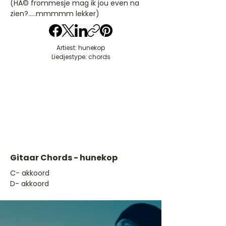
(HÃ© frommesje mag ik jou even na
zien?.....mmmmm lekker)
Artiest: hunekop
Liedjestype: chords
Gitaar Chords - hunekop
​C- akkoord
D- akkoord