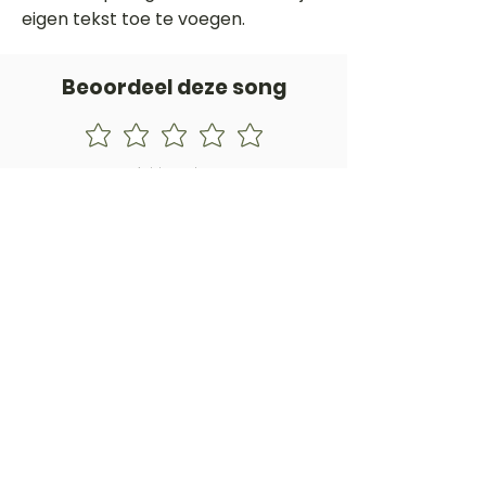
eigen tekst toe te voegen.
Beoordeel deze song
Add a rating
STEM
Gitaartabs
G
65.000+ leden sinds 1998
VOLG & ONTVANG