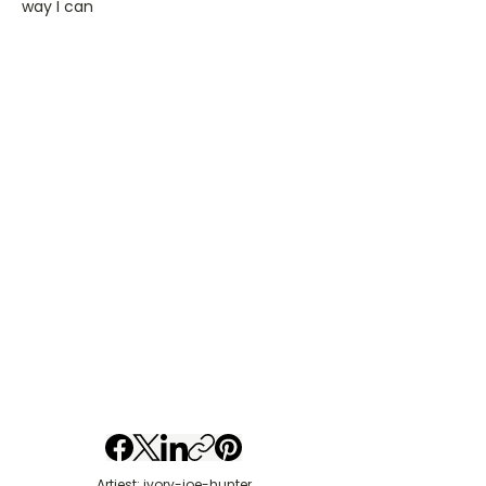
way I can
Artiest: ivory-joe-hunter