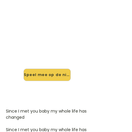
🎸 Speel Cince I Met You Baby
mee — op jouw tempo
✨ Nieuw • preview — op onze
vernieuwde website speel je Cince I
Met You Baby van Ivory Joe Hunter
mee met de interactieve speler:
vertraag het tempo, loop de lastige
stukken en zie je akkoorden
meelopen. Test 'm alvast.
Speel mee op de nieuwe site →
Since I met you baby my whole life has
changed
Since I met you baby my whole life has