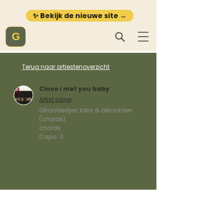
✨ Bekijk de nieuwe site →
G
Terug naar artiestenoverzicht
Cince i met you baby
Artist page
Gitaarliedjes, tabs & akkoorden
(chords)
chords
Capo:
0