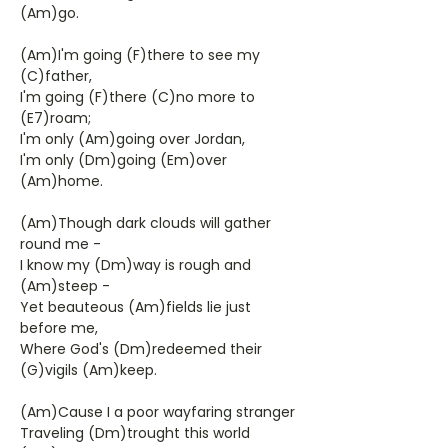
(Am)go.
(Am)I'm going (F)there to see my
(C)father,
I'm going (F)there (C)no more to
(E7)roam;
I'm only (Am)going over Jordan,
I'm only (Dm)going (Em)over
(Am)home.
(Am)Though dark clouds will gather
round me -
I know my (Dm)way is rough and
(Am)steep -
Yet beauteous (Am)fields lie just
before me,
Where God's (Dm)redeemed their
(G)vigils (Am)keep.
(Am)Cause I a poor wayfaring stranger
Traveling (Dm)trought this world