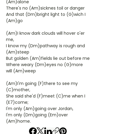
(Am)alone
There's no (Am)sicknes toil or danger
And that (Dm)bright light to (G)wich I
(Am)go
(Am)I know dark clouds will hover o'er
me,
I know my (Dm)pathway is rough and
(Am)steep
But golden (Am)fields lie out before me
Where weary (Dm)eyes no (G)more
will (Am)weep
(Am)I'm going (F)there to see my
(C)mother,
She said she'd (F)meet (C)me when I
(E7)come;
I'm only (Am)going over Jordan,
I'm only (Dm)going (Em)over
(Am)home.