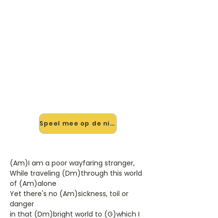
🎸 Speel Wayfaring Stranger
mee — op jouw tempo
✨ Nieuw • preview — op onze
vernieuwde website speel je
Wayfaring Stranger van Jack White
mee met de interactieve speler:
vertraag het tempo, loop de lastige
stukken en zie je akkoorden
meelopen. Test 'm alvast.
Speel mee op de nieuwe site →
(Am)I am a poor wayfaring stranger,
While traveling (Dm)through this world
of (Am)alone
Yet there's no (Am)sickness, toil or
danger
in that (Dm)bright world to (G)which I