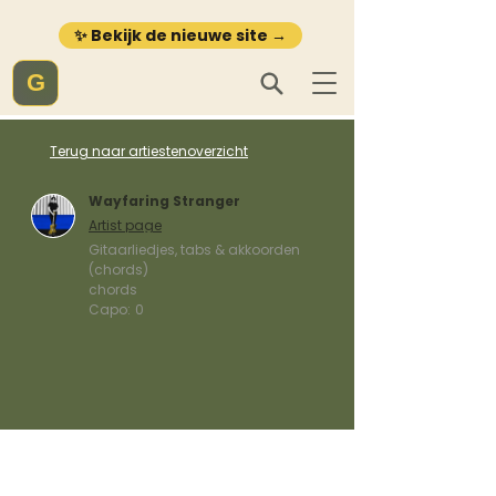
✨ Bekijk de nieuwe site →
G
Terug naar artiestenoverzicht
Wayfaring Stranger
Artist page
Gitaarliedjes, tabs & akkoorden
(chords)
chords
Capo:
0