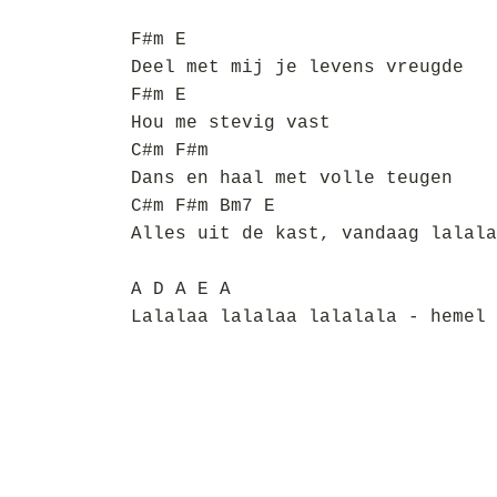
F#m E
Deel met mij je levens vreugde
F#m E
Hou me stevig vast
C#m F#m
Dans en haal met volle teugen
C#m F#m Bm7 E
Alles uit de kast, vandaag lalala
A D A E A
Lalalaa lalalaa lalalala - hemel 