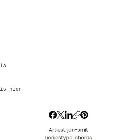
la
is hier
Artiest: jan-smit
Liedjestype: chords