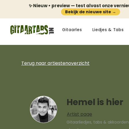
✨ Nieuw • preview — test alvast onze verni
Bekijk de nieuwe site →
Gitaarles
Liedjes & Tabs
Terug naar artiestenoverzicht
Hemel is hier
Artist page
Gitaarliedjes, tabs & akkoorde