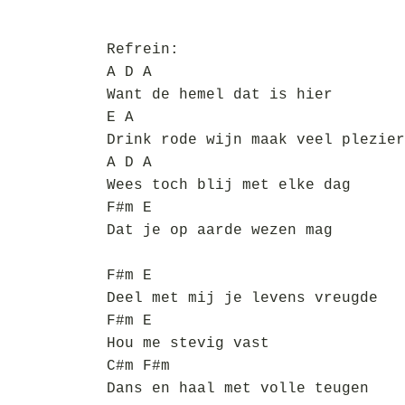
Refrein:
A D A
Want de hemel dat is hier
E A
Drink rode wijn maak veel plezier
A D A
Wees toch blij met elke dag
F#m E
Dat je op aarde wezen mag
F#m E
Deel met mij je levens vreugde
F#m E
Hou me stevig vast
C#m F#m
Dans en haal met volle teugen