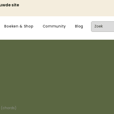
euwde site
Boeken & Shop
Community
Blog
n (chords)