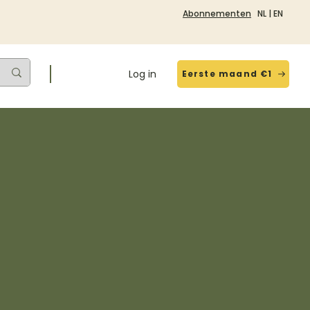
Abonnementen
NL
|
EN
Log in
Eerste maand €1