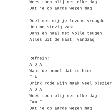
Wees toch blij met elke dag
Dat je op aarde wezen mag
Deel met mij je levens vreugde
Hou me stevig vast
Dans en haal met volle teugen
Alles uit de kast, vandaag
Refrein:
A D A
Want de hemel dat is hier
E A
Drink rode wijn maak veel plezier
A D A
Wees toch blij met elke dag
F#m E
Dat je op aarde wezen mag