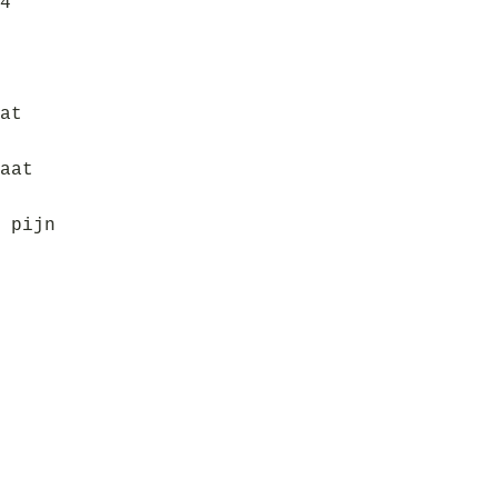
4
at
aat
 pijn