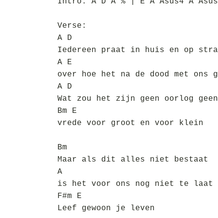
Intro: A D A % | E A Asus4 A Asus
Verse:
A D
Iedereen praat in huis en op stra
A E
over hoe het na de dood met ons g
A D
Wat zou het zijn geen oorlog geen
Bm E
vrede voor groot en voor klein
Bm
Maar als dit alles niet bestaat
A
is het voor ons nog niet te laat
F#m E
Leef gewoon je leven