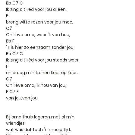
Bb C7 C
Ik zing dit lied voor jou alleen,
F
breng witte rozen voor jou mee,
C7
Oh lieve oma, waar 'k van hou,
Bb F
'T is hier zo eenzaam zonder jou,
Bb C7 C
Ik zing dit liéd voor jou steeds weer,
F
en droog m'n tranen keer op keer,
C7
Oh lieve oma, 'k hou van jou,
F C7 F
van jou,van jou.
Bij oma thuis logeren met al m'n
vriendjes,
wat was dat toch 'n mooie tijd,