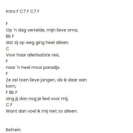
Intro F C7 F C7 F
F
Op 'n dag vertelde, mijn lieve oma,
Bb F
dat zij op weg ging heel alleen.
C
Voor haar allerlaatste reis,
F
naar 'n heel mooi paradijs.
F
Ze zei toen lieve jongen, als ik daar aan
kom,
F Bb F
zing jij dan nog je lied voor mij,
C F
Want dan voel ik mij niet zo alleen.
Refrein: