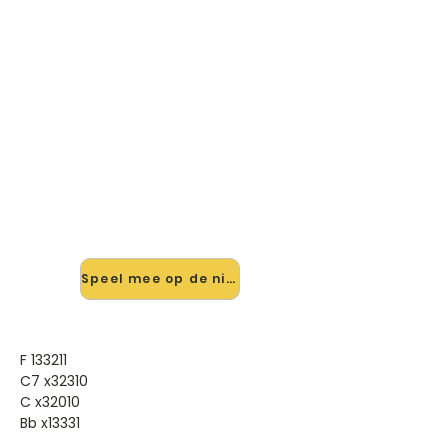
🎸 Speel Ik Zing Dit Lied Voor
Jou Alleen mee — op jouw
tempo
✨ Nieuw • preview — op onze
vernieuwde website speel je Ik Zing
Dit Lied Voor Jou Alleen van Jan Smit
mee met de interactieve speler:
vertraag het tempo, loop de lastige
stukken en zie je akkoorden
meelopen. Test 'm alvast.
Speel mee op de nieuwe site →
F 133211
C7 x32310
C x32010
Bb x13331