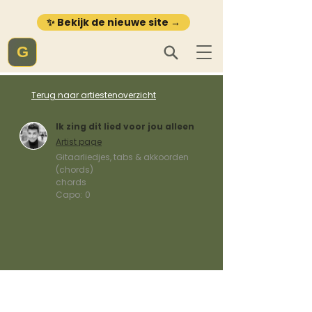
✨ Bekijk de nieuwe site →
G
Terug naar artiestenoverzicht
Ik zing dit lied voor jou alleen
Artist page
Gitaarliedjes, tabs & akkoorden
(chords)
chords
Capo:
0