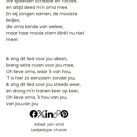
We speelden scrabble en Yatzee,
en altijd deed m'n oma mee.
En wij zongen samen, de mooiste
liedjes,
die oma kende van weleer,
maar haar mooie stem klinkt nu niet
meer.
Ik zing dit lied voor jou alleen,
breng witte rozen voor jou mee,
Oh lieve oma, waar 'k van hou,
'T is hier zo eenzaam zonder jou,
Ik zing dit liéd voor jou steeds weer,
en droog m'n tranen keer op keer,
Oh lieve oma, 'k hou van jou,
van jou,van jou
Artiest: jan-smit
Liedjestype: chords