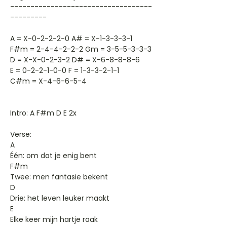
-----------------------------------
---------
A = X-0-2-2-2-0 A# = X-1-3-3-3-1
F#m = 2-4-4-2-2-2 Gm = 3-5-5-3-3-3
D = X-X-0-2-3-2 D# = X-6-8-8-8-6
E = 0-2-2-1-0-0 F = 1-3-3-2-1-1
C#m = X-4-6-6-5-4
Intro: A F#m D E 2x
Verse:
A
Één: om dat je enig bent
F#m
Twee: men fantasie bekent
D
Drie: het leven leuker maakt
E
Elke keer mijn hartje raak