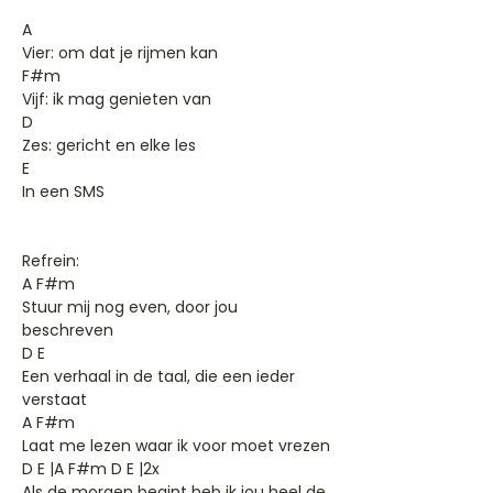
A
Vier: om dat je rijmen kan
F#m
Vijf: ik mag genieten van
D
Zes: gericht en elke les
E
In een SMS
Refrein:
A F#m
Stuur mij nog even, door jou
beschreven
D E
Een verhaal in de taal, die een ieder
verstaat
A F#m
Laat me lezen waar ik voor moet vrezen
D E |A F#m D E |2x
Als de morgen begint heb ik jou heel de