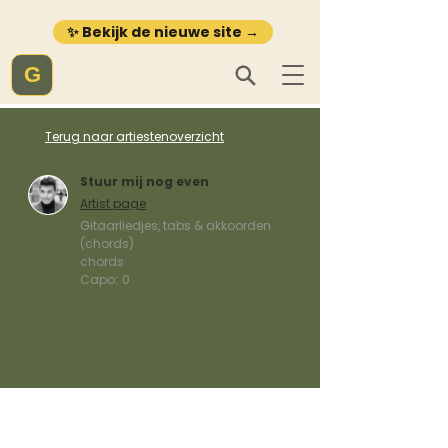
✨ Bekijk de nieuwe site →
G
Terug naar artiestenoverzicht
Stuur mij nog even
Artist page
Gitaarliedjes, tabs & akkoorden
(chords)
chords
Capo:
0