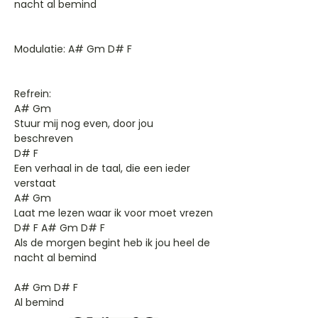
nacht al bemind
Modulatie: A# Gm D# F
Refrein:
A# Gm
Stuur mij nog even, door jou
beschreven
D# F
Een verhaal in de taal, die een ieder
verstaat
A# Gm
Laat me lezen waar ik voor moet vrezen
D# F A# Gm D# F
Als de morgen begint heb ik jou heel de
nacht al bemind
A# Gm D# F
Al bemind