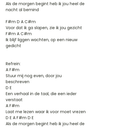
Als de morgen begint heb ik jou heel de
nacht al bemind
F#m D A C#m
Voor dat ik ga slapen, zie ik jou gezicht
F#m A C#m
Ik blijf liggen wachten, op een nieuw
gedicht
Refrein:
A F#m
Stuur mij nog even, door jou
beschreven
D E
Een verhaal in de taal, die een ieder
verstaat
A F#m
Laat me lezen waar ik voor moet vrezen
D E A F#m D E
Als de morgen begint heb ik jou heel de