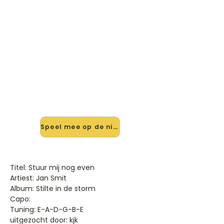
🎸 Speel Stuur Mij Nog Even
mee — op jouw tempo
✨ Nieuw • preview — op onze
vernieuwde website speel je Stuur Mij
Nog Even van Jan Smit mee met de
interactieve speler: vertraag het
tempo, loop de lastige stukken en zie
je akkoorden meelopen. Test 'm
alvast.
Speel mee op de nieuwe site →
Titel: Stuur mij nog even
Artiest: Jan Smit
Album: Stilte in de storm
Capo:
Tuning: E-A-D-G-B-E
uitgezocht door: kjk