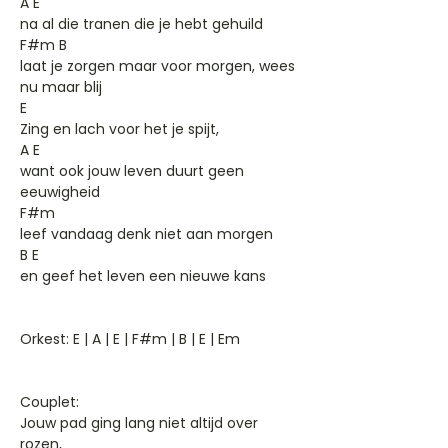
A E
na al die tranen die je hebt gehuild
F#m B
laat je zorgen maar voor morgen, wees
nu maar blij
E
Zing en lach voor het je spijt,
A E
want ook jouw leven duurt geen
eeuwigheid
F#m
leef vandaag denk niet aan morgen
B E
en geef het leven een nieuwe kans
Orkest: E | A | E | F#m | B | E | Em
Couplet:
Jouw pad ging lang niet altijd over
rozen,