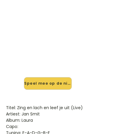
🎸 Speel Zing En Lach En Leef Je
Uit (live) mee — op jouw
tempo
✨ Nieuw • preview — op onze
vernieuwde website speel je Zing En
Lach En Leef Je Uit (live) van Jan
Smit mee met de interactieve
speler: vertraag het tempo, loop de
lastige stukken en zie je akkoorden
meelopen. Test 'm alvast.
Speel mee op de nieuwe site →
Titel: Zing en lach en leef je uit (Live)
Artiest: Jan Smit
Album: Laura
Capo:
Tuning: E-A-D-G-B-E