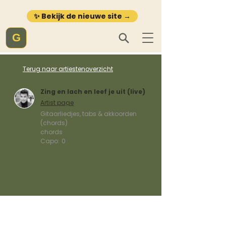
✨ Bekijk de nieuwe site →
G
Terug naar artiestenoverzicht
Zing en lach en leef je uit (live)
Artist page
Gitaarliedjes, tabs & akkoorden
(chords)
chords
Capo:
0