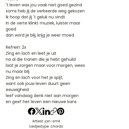
't leven was jou vaak niet goed gezind
soms heb jij de verkeerde weg gekozen
ik hoop dat jij 't geluk nu vindt
In de verte klinkt muziek, luister maar
goed
dan word je blij, krijg je weer moed.
Refrein: 2x
Zing en lach en leef je uit
na al die tranen die je hebt gehuild
laat je zorgen maar voor morgen, wees
nu maar blij
Zing en lach voor het je spijt,
want ook jouw leven duurt geen
eeuwigheid
leef vandaag denk niet aan morgen
en geef het leven een nieuwe kans
Artiest: jan-smit
Liedjestype: chords