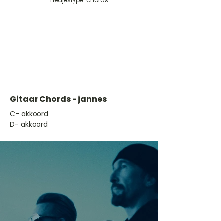
Liedjestype: chords
Gitaar Chords - jannes
​C- akkoord
D- akkoord