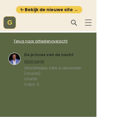
✨ Bekijk de nieuwe site →
G
Terug naar artiestenoverzicht
De prinses van de nacht
Artist page
Gitaarliedjes, tabs & akkoorden
(chords)
chords
Capo:
0