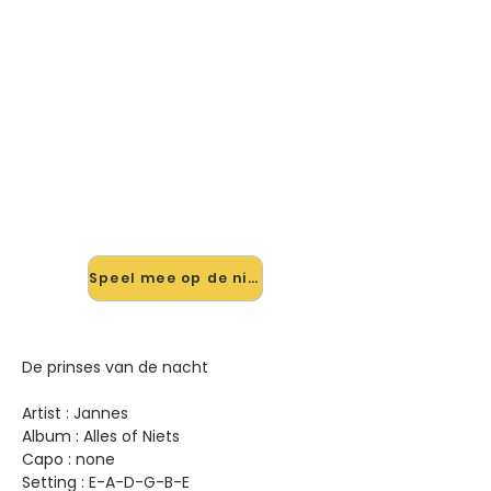
🎸 Speel De Prinses Van De
Nacht mee — op jouw tempo
✨ Nieuw • preview — op onze
vernieuwde website speel je De
Prinses Van De Nacht van Jannes
mee met de interactieve speler:
vertraag het tempo, loop de lastige
stukken en zie je akkoorden
meelopen. Test 'm alvast.
Speel mee op de nieuwe site →
De prinses van de nacht
Artist : Jannes
Album : Alles of Niets
Capo : none
Setting : E-A-D-G-B-E