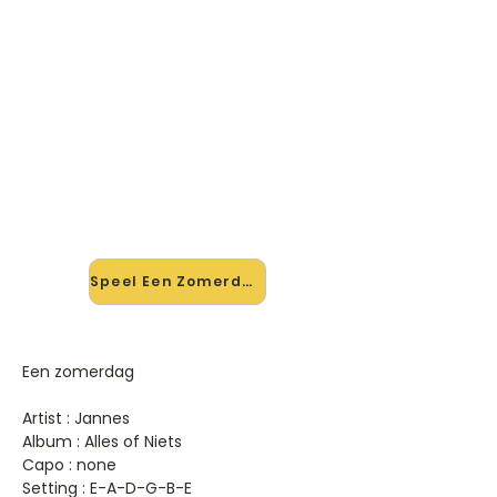
🎸 Speel Een Zomerdag mee —
op jouw tempo
✨ Nieuw • preview — op onze
vernieuwde website speel je Een
Zomerdag van Jannes mee met de
interactieve speler: vertraag het
tempo, loop de lastige stukken en zie
je akkoorden meelopen. Test 'm
alvast.
Speel Een Zomerdag mee →
Een zomerdag
Artist : Jannes
Album : Alles of Niets
Capo : none
Setting : E-A-D-G-B-E