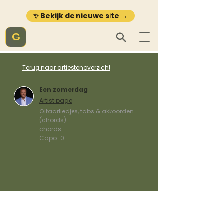
✨ Bekijk de nieuwe site →
G
Terug naar artiestenoverzicht
Een zomerdag
Artist page
Gitaarliedjes, tabs & akkoorden
(chords)
chords
Capo:
0