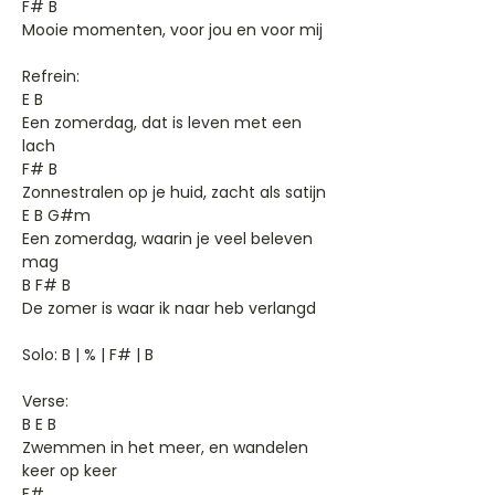
F# B
Mooie momenten, voor jou en voor mij
Refrein:
E B
Een zomerdag, dat is leven met een
lach
F# B
Zonnestralen op je huid, zacht als satijn
E B G#m
Een zomerdag, waarin je veel beleven
mag
B F# B
De zomer is waar ik naar heb verlangd
Solo: B | % | F# | B
Verse:
B E B
Zwemmen in het meer, en wandelen
keer op keer
F#