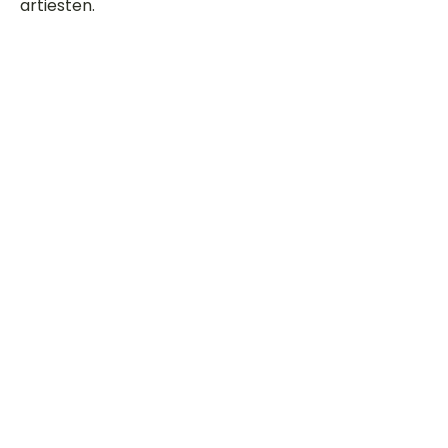
artiesten.
Dit is een paragraaf. Klik hier om je
eigen tekst toe te voegen.
Beoordeel deze song
Add a rating