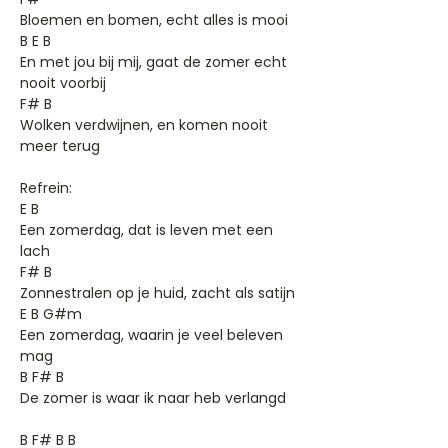
Bloemen en bomen, echt alles is mooi
B E B
En met jou bij mij, gaat de zomer echt
nooit voorbij
F# B
Wolken verdwijnen, en komen nooit
meer terug
Refrein:
E B
Een zomerdag, dat is leven met een
lach
F# B
Zonnestralen op je huid, zacht als satijn
E B G#m
Een zomerdag, waarin je veel beleven
mag
B F# B
De zomer is waar ik naar heb verlangd
B F# B B