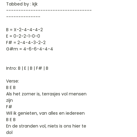
Tabbed by : kjk
-----------------------------------
--------------
B = X-2-4-4-4-2
E = 0-2-2-1-0-0
F# = 2-4-4-3-2-2
G#m = 4-6-6-4-4-4
Intro: B | E | B | F# | B
Verse:
B E B
Als het zomer is, terrasjes vol mensen
zijn
F#
Wil ik genieten, van alles en iedereen
B E B
En de stranden vol, niets is ons hier te
dol