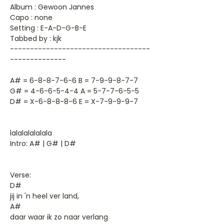
Album : Gewoon Jannes
Capo : none
Setting : E-A-D-G-B-E
Tabbed by : kjk
-----------------------------------
--------------
A# = 6-8-8-7-6-6 B = 7-9-9-8-7-7
G# = 4-6-6-5-4-4 A = 5-7-7-6-5-5
D# = X-6-8-8-8-6 E = X-7-9-9-9-7
lalalalalalala
Intro: A# | G# | D#
Verse:
D#
jij in 'n heel ver land,
A#
daar waar ik zo naar verlang