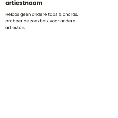
artiestnaam
Helaas geen andere tabs & chords,
probeer de zoekbalk voor andere
artiesten.
Dit is een paragraaf. Klik hier om je
eigen tekst toe te voegen.
Beoordeel deze song