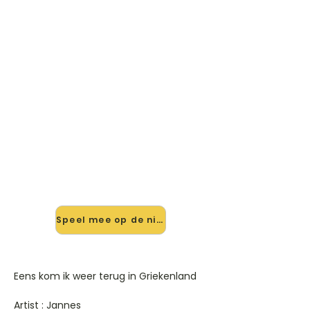
🎸 Speel Eens Kom Ik Weer
Terug In Griekenland mee —
op jouw tempo
✨ Nieuw • preview — op onze
vernieuwde website speel je Eens
Kom Ik Weer Terug In Griekenland
van Jannes mee met de
interactieve speler: vertraag het
tempo, loop de lastige stukken en zie
je akkoorden meelopen. Test 'm
alvast.
Speel mee op de nieuwe site →
Eens kom ik weer terug in Griekenland
Artist : Jannes