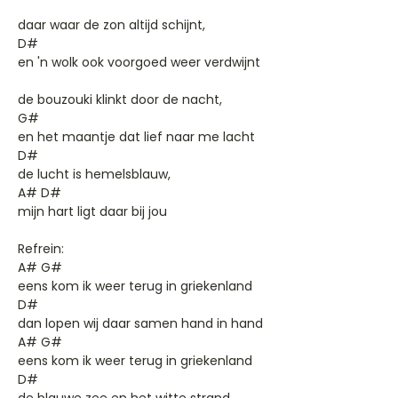
daar waar de zon altijd schijnt,
D#
en 'n wolk ook voorgoed weer verdwijnt
de bouzouki klinkt door de nacht,
G#
en het maantje dat lief naar me lacht
D#
de lucht is hemelsblauw,
A# D#
mijn hart ligt daar bij jou
Refrein:
A# G#
eens kom ik weer terug in griekenland
D#
dan lopen wij daar samen hand in hand
A# G#
eens kom ik weer terug in griekenland
D#