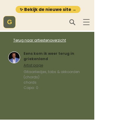
✨ Bekijk de nieuwe site →
G
Terug naar artiestenoverzicht
Eens kom ik weer terug in
griekenland
Artist page
Gitaarliedjes, tabs & akkoorden
(chords)
chords
Capo:
0