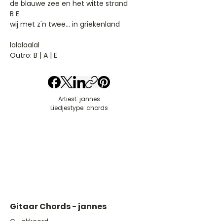
de blauwe zee en het witte strand
B E
wij met z'n twee... in griekenland
lalalaalal
Outro: B | A | E
Artiest: jannes
Liedjestype: chords
Gitaar Chords - jannes