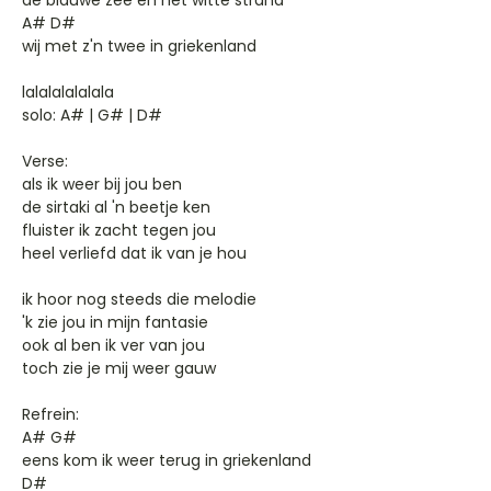
de blauwe zee en het witte strand
A# D#
wij met z'n twee in griekenland
lalalalalalala
solo: A# | G# | D#
Verse:
als ik weer bij jou ben
de sirtaki al 'n beetje ken
fluister ik zacht tegen jou
heel verliefd dat ik van je hou
ik hoor nog steeds die melodie
'k zie jou in mijn fantasie
ook al ben ik ver van jou
toch zie je mij weer gauw
Refrein:
A# G#
eens kom ik weer terug in griekenland
D#