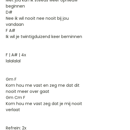
Met jou kan ik steeds weer opnieuw
beginnen
D#
Nee ik wil nooit nee nooit bij jou
vandaan
F A#
Ik wil je twintigduizend keer beminnen
F | A# | 4x
lalalalal
Gm F
Kom hou me vast en zeg me dat dit
nooit meer over gaat
Gm Cm F
Kom hou me vast zeg dat je mij nooit
verlaat
Refrein: 2x