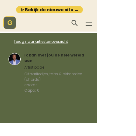
✨ Bekijk de nieuwe site →
G
Terug naar artiestenoverzicht
Ik kan met jou de hele wereld
aan
Artist page
Gitaarliedjes, tabs & akkoorden
(chords)
chords
Capo:
0