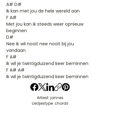
A# D#
Ik kan met jou de hele wereld aan
F A#
Met jou kan ik steeds weer opnieuw
beginnen
D#
Nee ik wil nooit nee nooit bij jou
vandaan
F A#
Ik wil je twintigduizend keer beminnen
F A# A#
Ik wil je twintigduizend keer beminnen
Artiest: jannes
Liedjestype: chords