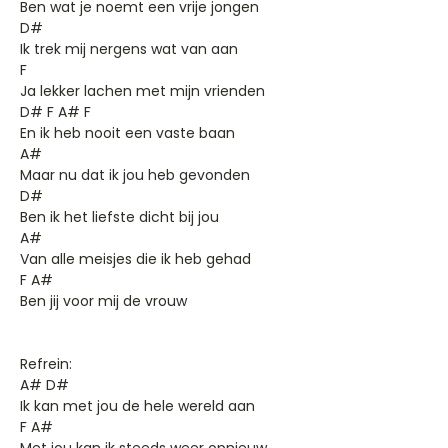
Ben wat je noemt een vrije jongen
D#
Ik trek mij nergens wat van aan
F
Ja lekker lachen met mijn vrienden
D# F A# F
En ik heb nooit een vaste baan
A#
Maar nu dat ik jou heb gevonden
D#
Ben ik het liefste dicht bij jou
A#
Van alle meisjes die ik heb gehad
F A#
Ben jij voor mij de vrouw
Refrein:
A# D#
Ik kan met jou de hele wereld aan
F A#