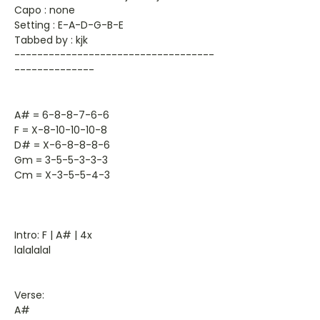
Capo : none
Setting : E-A-D-G-B-E
Tabbed by : kjk
-----------------------------------
--------------
A# = 6-8-8-7-6-6
F = X-8-10-10-10-8
D# = X-6-8-8-8-6
Gm = 3-5-5-3-3-3
Cm = X-3-5-5-4-3
Intro: F | A# | 4x
lalalalal
Verse:
A#