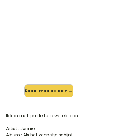
🎸 Speel Ik Kan Met Jou De Hele
Wereld Aan mee — op jouw
tempo
✨ Nieuw • preview — op onze
vernieuwde website speel je Ik Kan
Met Jou De Hele Wereld Aan van
Jannes mee met de interactieve
speler: vertraag het tempo, loop de
lastige stukken en zie je akkoorden
meelopen. Test 'm alvast.
Speel mee op de nieuwe site →
Ik kan met jou de hele wereld aan
Artist : Jannes
Album : Als het zonnetje schijnt