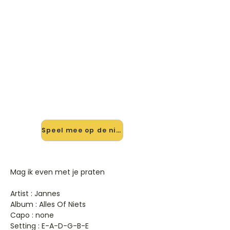
🎸 Speel Mag Ik Even Met Je
Praten mee — op jouw tempo
✨ Nieuw • preview — op onze
vernieuwde website speel je Mag Ik
Even Met Je Praten van Jannes mee
met de interactieve speler: vertraag
het tempo, loop de lastige stukken
en zie je akkoorden meelopen. Test
'm alvast.
Speel mee op de nieuwe site →
Mag ik even met je praten
Artist : Jannes
Album : Alles Of Niets
Capo : none
Setting : E-A-D-G-B-E