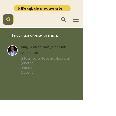
✨ Bekijk de nieuwe site →
G
Terug naar artiestenoverzicht
Mag ik even met je praten
Artist page
Gitaarliedjes, tabs & akkoorden
(chords)
chords
Capo:
0