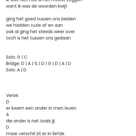
want ik was de woorden kwijt
ging het goed tussen ons beiden
we hadden ruzie af en aan
ook al ging het steeds weer over
toch is het tussen ons gedaan
Solo: G | C
Bridge: D | A | % | D | G | D | A | D
Solo: A | D
Verse:
D
er kwam een ander in men leven
A
die ander is net zoals jij
D
maar verschil zit er in liefde