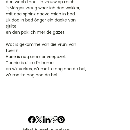
den wach thoes 'n vrouw op mich.
'sjMörges vreug waer ich den wakker,
mit dae sphinx naeve mich in bed.
Lik doa in bed ônger ein daeke van
sjtilte
en den pak ich mer de gazet.
Wat is gekomme van die vrunj van
toen?
Harie is nog ummer vriegezel,
Tonnie is al in d'n hemel
en w'r verkes, w'r motte nog noa de hel,
w'r motte nog noa de hel.
Artiest: janse-bagge-bend