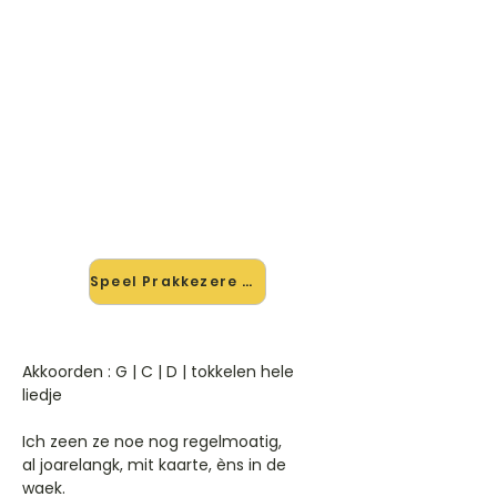
🎸 Speel Prakkezere mee — op
jouw tempo
✨ Nieuw • preview — op onze
vernieuwde website speel je
Prakkezere van Janse Bagge Bend
mee met de interactieve speler:
vertraag het tempo, loop de lastige
stukken en zie je akkoorden
meelopen. Test 'm alvast.
Speel Prakkezere mee →
Akkoorden : G | C | D | tokkelen hele
liedje
Ich zeen ze noe nog regelmoatig,
al joarelangk, mit kaarte, èns in de
waek.