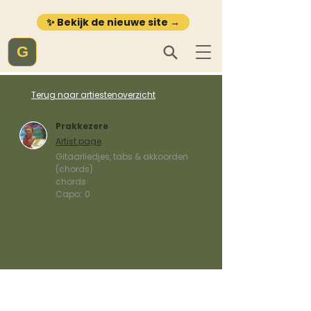
✨ Bekijk de nieuwe site →
G
Terug naar artiestenoverzicht
Prakkezere
Artist page
Gitaarliedjes, tabs & akkoorden
(chords)
chords
Capo:
0