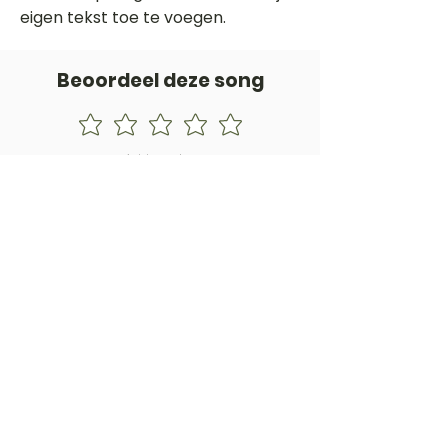
eigen tekst toe te voegen.
Beoordeel deze song
Add a rating
STEM
Gitaartabs
G
65.000+ leden sinds 1998
VOLG & ONTVANG