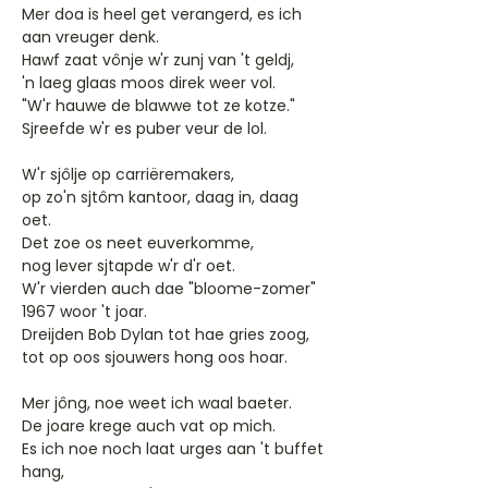
Mer doa is heel get verangerd, es ich
aan vreuger denk.
Hawf zaat vônje w'r zunj van 't geldj,
'n laeg glaas moos direk weer vol.
"W'r hauwe de blawwe tot ze kotze."
Sjreefde w'r es puber veur de lol.
W'r sjôlje op carriëremakers,
op zo'n sjtôm kantoor, daag in, daag
oet.
Det zoe os neet euverkomme,
nog lever sjtapde w'r d'r oet.
W'r vierden auch dae "bloome-zomer"
1967 woor 't joar.
Dreijden Bob Dylan tot hae gries zoog,
tot op oos sjouwers hong oos hoar.
Mer jông, noe weet ich waal baeter.
De joare krege auch vat op mich.
Es ich noe noch laat urges aan 't buffet
hang,