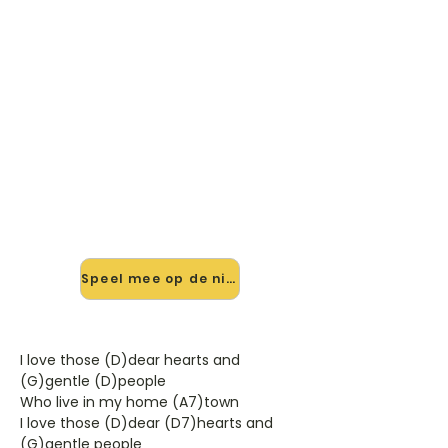
🎸 Speel Dear Hearts And
Gentle People mee — op jouw
tempo
✨ Nieuw • preview — op onze
vernieuwde website speel je Dear
Hearts And Gentle People van Jim
Reeves mee met de interactieve
speler: vertraag het tempo, loop de
lastige stukken en zie je akkoorden
meelopen. Test 'm alvast.
Speel mee op de nieuwe site →
I love those (D)dear hearts and
(G)gentle (D)people
Who live in my home (A7)town
I love those (D)dear (D7)hearts and
(G)gentle people