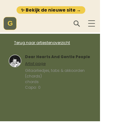
✨ Bekijk de nieuwe site →
G
Terug naar artiestenoverzicht
Dear Hearts And Gentle People
Artist page
Gitaarliedjes, tabs & akkoorden
(chords)
chords
Capo:
0