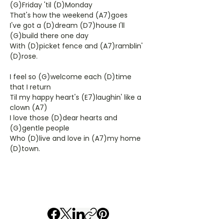
(G)Friday 'til (D)Monday
That's how the weekend (A7)goes
I've got a (D)dream (D7)house I'll
(G)build there one day
With (D)picket fence and (A7)ramblin'
(D)rose.
I feel so (G)welcome each (D)time
that I return
Til my happy heart's (E7)laughin' like a
clown (A7)
I love those (D)dear hearts and
(G)gentle people
Who (D)live and love in (A7)my home
(D)town.