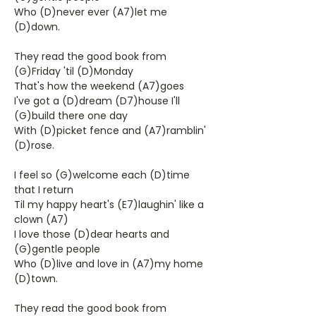
Who (D)never ever (A7)let me
(D)down.
They read the good book from
(G)Friday 'til (D)Monday
That's how the weekend (A7)goes
I've got a (D)dream (D7)house I'll
(G)build there one day
With (D)picket fence and (A7)ramblin'
(D)rose.
I feel so (G)welcome each (D)time
that I return
Til my happy heart's (E7)laughin' like a
clown (A7)
I love those (D)dear hearts and
(G)gentle people
Who (D)live and love in (A7)my home
(D)town.
They read the good book from