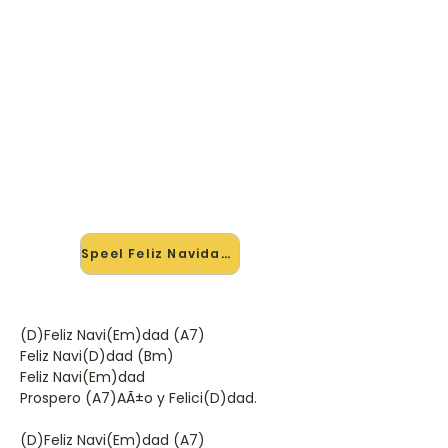
🎸 Speel Feliz Navidad mee —
op jouw tempo
✨ Nieuw • preview — op onze
vernieuwde website speel je Feliz
Navidad van Josã Feliciano mee met
de interactieve speler: vertraag het
tempo, loop de lastige stukken en zie
je akkoorden meelopen. Test 'm
alvast.
Speel Feliz Navidad mee →
(D)Feliz Navi(Em)dad (A7)
Feliz Navi(D)dad (Bm)
Feliz Navi(Em)dad
Prospero (A7)AÃ±o y Felici(D)dad.
(D)Feliz Navi(Em)dad (A7)