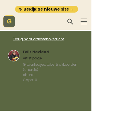
✨ Bekijk de nieuwe site →
G
Terug naar artiestenoverzicht
Feliz Navidad
Artist page
Gitaarliedjes, tabs & akkoorden
(chords)
chords
Capo:
0