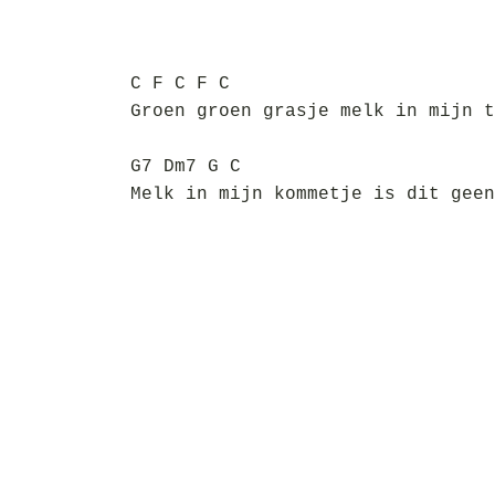
C F C F C
Groen groen grasje melk in mijn t
G7 Dm7 G C
Melk in mijn kommetje is dit geen