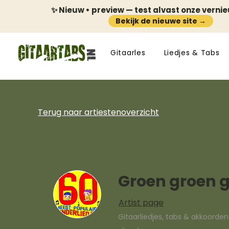
✨ Nieuw • preview — test alvast onze verni
Bekijk de nieuwe site →
Gitaarles
Liedjes & Tabs
Terug naar artiestenoverzicht
Groen groen g
Artist page
Gitaarliedjes, tabs & akkoorde