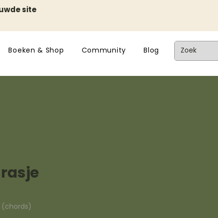
euwde site
Boeken & Shop
Community
Blog
rasje
n (chords)