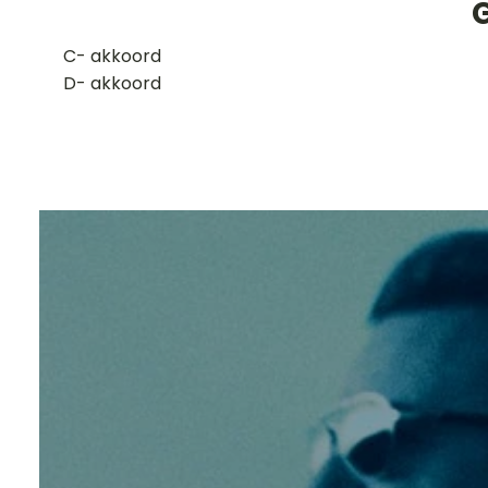
G
​C- akkoord
D- akkoord