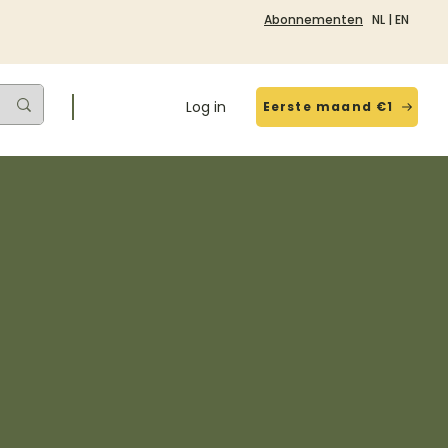
Abonnementen
NL
|
EN
Log in
Eerste maand €1