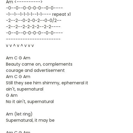
Am <---------->
-0--0--0-0-0-0--0-0----
-1--1--1-1-1-1--1-1---- repeat x1
-2--2--0-2-0-2--0-0/2--
-2--2--2-2-2-2--2-2----
-0--0--0-0-0-0--0-0----
-----------------------
v v ^ v ^ v v v
Am C G Am
Beauty came on, complements
courage and advertisement
Am C G Am
Still they see him shimmy, ephemeral it
ain't, supernatural
G Am
No it ain't, supernatural
Am (let ring)
Supernatural, it may be
Am C G Am