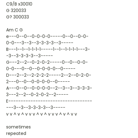
C9/B x30010
G 320033
G? 300033
Am C G
e---0--0--0-0-0-0-----0--0--0-0-
0-0---3--3--3-3-3-3--3-----
B---1--1--1-1-1-1-----1--1--1-1-1-1---3-
-3--3-3-3-3--3-----
G---2--2--0-2-0-2-----0--0--0-0-
0-0---0--0--0-0-0-0--0-----
D---2--2--2-2-2-2-----2--2--0-2-0-
2---0--0--0-0-0-0--0-----
A---0--0--0-0-0-0--2--3--3--3-3-3-
3---2--2--0-2-0-2--2-----
E----------------------------------
---3--3--3-3-3-3--3-----
v v ^ v ^ v v v ^ v ^ v v v ^ v ^ v v
sometimes
repeated