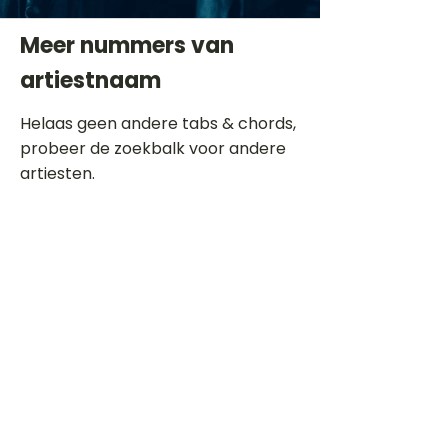
Meer nummers van
artiestnaam
Helaas geen andere tabs & chords,
probeer de zoekbalk voor andere
artiesten.
Dit is een paragraaf. Klik hier om je
eigen tekst toe te voegen.
Beoordeel deze song
Add a rating
STEM