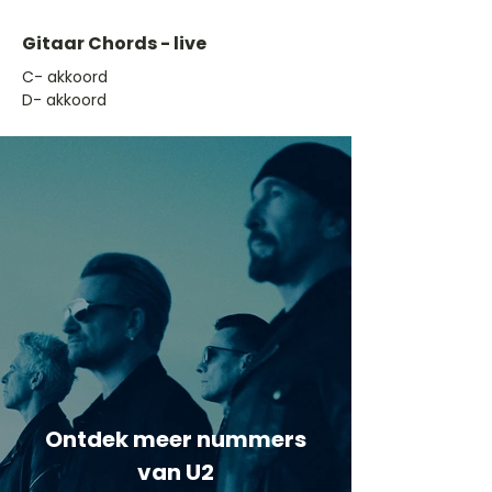
Gitaar Chords - live
​C- akkoord
D- akkoord
Ontdek meer nummers
van U2