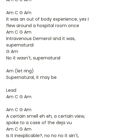
Am C G Am
It was an out of body experience, yes I
flew around a hospital room once
Am C G Am
Intravenous Demerol and it was,
supernatural
G Am
No it wasn't, supernatural
Am (let ring)
Supernatural, it may be
Lead
Am C G Am
Am C G Am
A certain smell eh eh, a certain view,
spoke to a case of the deja vu
Am C G Am
Is it inexplicable?, no no no it ain't,