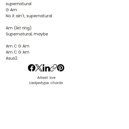
supernatural
G Am
No it ain't, supernatural
Am (let ring)
Supernatural, maybe
Am C G Am
Am C G Am
Asus2
Artiest: live
Liedjestype: chords