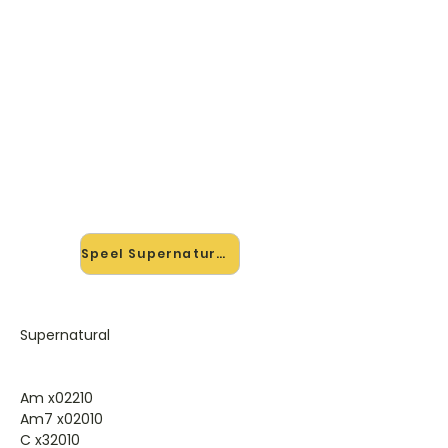
🎸 Speel Supernatural mee —
op jouw tempo
✨ Nieuw • preview — op onze
vernieuwde website speel je
Supernatural van Live mee met de
interactieve speler: vertraag het
tempo, loop de lastige stukken en zie
je akkoorden meelopen. Test 'm
alvast.
Speel Supernatural mee →
Supernatural
Am x02210
Am7 x02010
C x32010