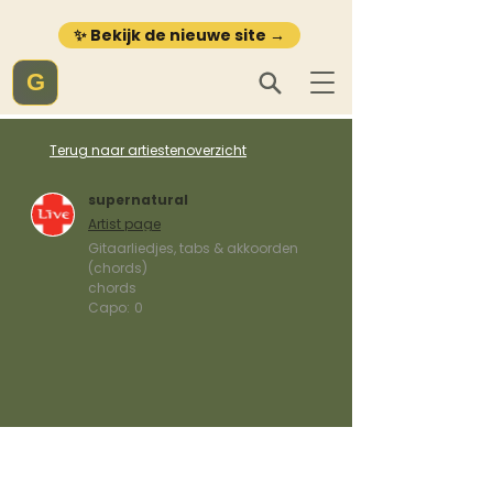
✨ Bekijk de nieuwe site →
G
Terug naar artiestenoverzicht
supernatural
Artist page
Gitaarliedjes, tabs & akkoorden
(chords)
chords
Capo:
0