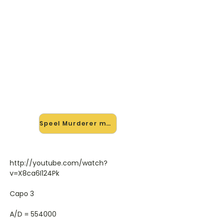
🎸 Speel Murderer mee — op
jouw tempo
✨ Nieuw • preview — op onze
vernieuwde website speel je
Murderer van Low mee met de
interactieve speler: vertraag het
tempo, loop de lastige stukken en zie
je akkoorden meelopen. Test 'm
alvast.
Speel Murderer mee →
http://youtube.com/watch?
v=X8ca6I124Pk
Capo 3
A/D = 554000