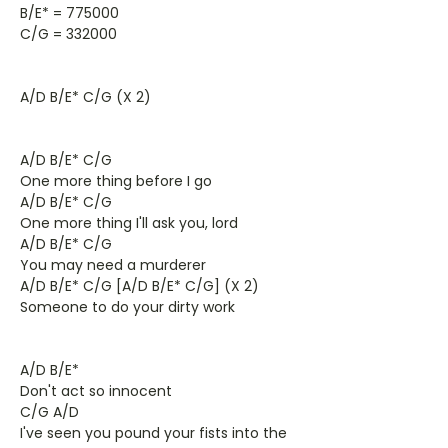
B/E* = 775000
C/G = 332000
A/D B/E* C/G (X 2)
A/D B/E* C/G
One more thing before I go
A/D B/E* C/G
One more thing I'll ask you, lord
A/D B/E* C/G
You may need a murderer
A/D B/E* C/G [A/D B/E* C/G] (X 2)
Someone to do your dirty work
A/D B/E*
Don't act so innocent
C/G A/D
I've seen you pound your fists into the