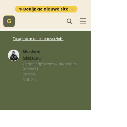
✨ Bekijk de nieuwe site →
G
Terug naar artiestenoverzicht
Murderer
Artist page
Gitaarliedjes, tabs & akkoorden
(chords)
chords
Capo:
3