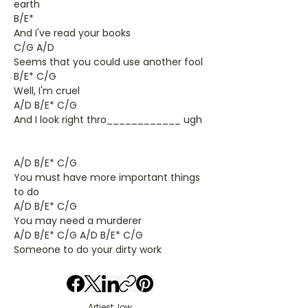
earth
B/E*
And I've read your books
C/G A/D
Seems that you could use another fool
B/E* C/G
Well, I'm cruel
A/D B/E* C/G
And I look right thro____________ ugh
A/D B/E* C/G
You must have more important things
to do
A/D B/E* C/G
You may need a murderer
A/D B/E* C/G A/D B/E* C/G
Someone to do your dirty work
Artiest: low