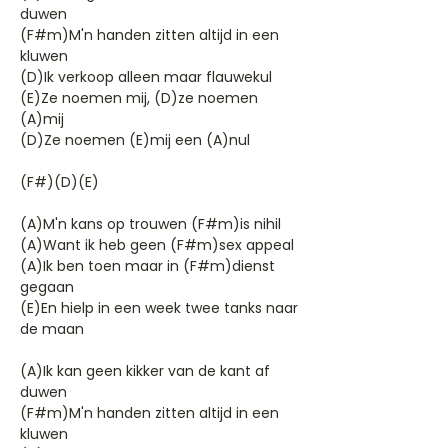
duwen
(F#m)M'n handen zitten altijd in een
kluwen
(D)Ik verkoop alleen maar flauwekul
(E)Ze noemen mij, (D)ze noemen
(A)mij
(D)Ze noemen (E)mij een (A)nul
(F#)(D)(E)
(A)M'n kans op trouwen (F#m)is nihil
(A)Want ik heb geen (F#m)sex appeal
(A)Ik ben toen maar in (F#m)dienst
gegaan
(E)En hielp in een week twee tanks naar
de maan
(A)Ik kan geen kikker van de kant af
duwen
(F#m)M'n handen zitten altijd in een
kluwen