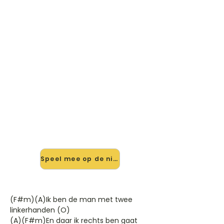
🎸 Speel Ik Kan Geen Kikker
Van De Kant Afduwen mee —
op jouw tempo
✨ Nieuw • preview — op onze
vernieuwde website speel je Ik Kan
Geen Kikker Van De Kant Afduwen
van Lowland Trio mee met de
interactieve speler: vertraag het
tempo, loop de lastige stukken en zie
je akkoorden meelopen. Test 'm
alvast.
Speel mee op de nieuwe site →
(F#m)(A)Ik ben de man met twee
linkerhanden (O)
(A)(F#m)En daar ik rechts ben gaat