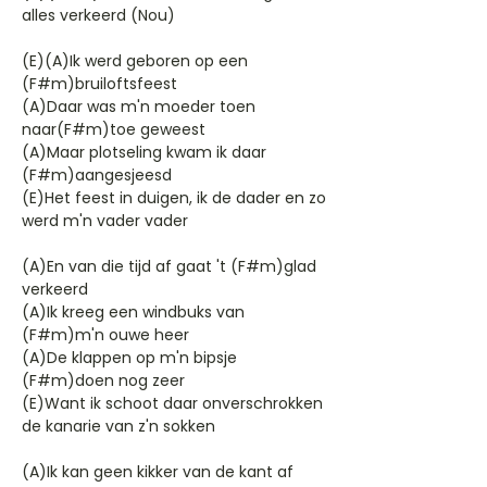
alles verkeerd (Nou)
(E)(A)Ik werd geboren op een
(F#m)bruiloftsfeest
(A)Daar was m'n moeder toen
naar(F#m)toe geweest
(A)Maar plotseling kwam ik daar
(F#m)aangesjeesd
(E)Het feest in duigen, ik de dader en zo
werd m'n vader vader
(A)En van die tijd af gaat 't (F#m)glad
verkeerd
(A)Ik kreeg een windbuks van
(F#m)m'n ouwe heer
(A)De klappen op m'n bipsje
(F#m)doen nog zeer
(E)Want ik schoot daar onverschrokken
de kanarie van z'n sokken
(A)Ik kan geen kikker van de kant af