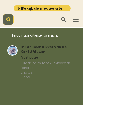
✨ Bekijk de nieuwe site →
G
Terug naar artiestenoverzicht
Ik Kan Geen Kikker Van De
Kant Afduwen
Artist page
Gitaarliedjes, tabs & akkoorden
(chords)
chords
Capo:
0