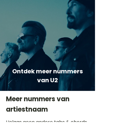
Ontdek meer nummers
van U2
Meer nummers van
artiestnaam
Helaas geen andere tabs & chords,
probeer de zoekbalk voor andere