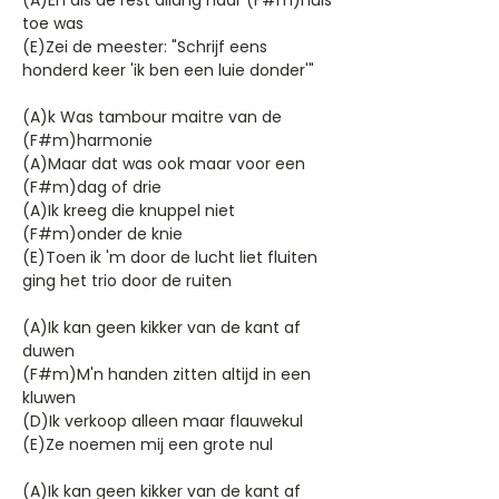
(A)En als de rest allang naar (F#m)huis
toe was
(E)Zei de meester: "Schrijf eens
honderd keer 'ik ben een luie donder'"
(A)k Was tambour maitre van de
(F#m)harmonie
(A)Maar dat was ook maar voor een
(F#m)dag of drie
(A)Ik kreeg die knuppel niet
(F#m)onder de knie
(E)Toen ik 'm door de lucht liet fluiten
ging het trio door de ruiten
(A)Ik kan geen kikker van de kant af
duwen
(F#m)M'n handen zitten altijd in een
kluwen
(D)Ik verkoop alleen maar flauwekul
(E)Ze noemen mij een grote nul
(A)Ik kan geen kikker van de kant af