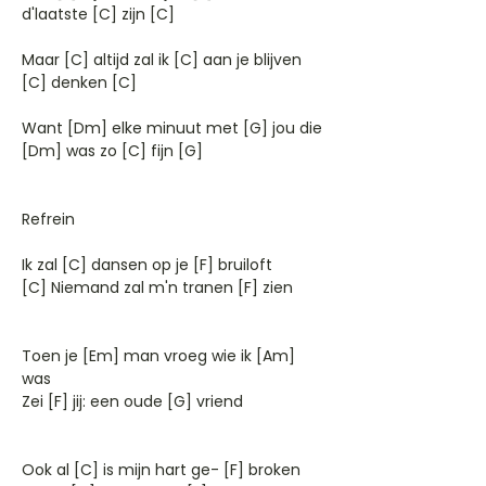
d'laatste [C] zijn [C]
Maar [C] altijd zal ik [C] aan je blijven
[C] denken [C]
Want [Dm] elke minuut met [G] jou die
[Dm] was zo [C] fijn [G]
Refrein
Ik zal [C] dansen op je [F] bruiloft
[C] Niemand zal m'n tranen [F] zien
Toen je [Em] man vroeg wie ik [Am]
was
Zei [F] jij: een oude [G] vriend
Ook al [C] is mijn hart ge- [F] broken