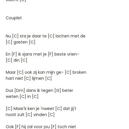
Couplet
Nu [C] sta je daar te [C] lachen met de
[C] gasten [C]
En [F] ik sjans met je [F] beste vrien-
[C] din [C]
Maar [C] ook zij kan mijn ge- [C] broken
hart niet [C] lijmen [C]
Dus [Dm] dans ik tegen [G] beter
weten [C] in [C]
[C] Maar'k ken je 'nweet [C] dat jij't
nooit zult [C] vinden [C]
Ook [F] hij zal voor jou [F] toch niet