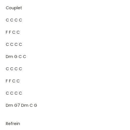
Couplet
C C C C
F F C C
C C C C
Dm G C C
C C C C
F F C C
C C C C
Dm G7 Dm C G
Refrein