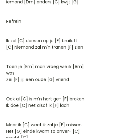
iemand [Dm] anders [C] kwijt [G]
Refrein
Ik zal [C] dansen op je [F] bruiloft
[C] Niemand zal m'n tranen [F] zien
Toen je [Em] man vroeg wie ik [Am]
was
Zei [F] jij: een oude [G] vriend
Ook al [C] is m'n hart ge- [F] broken
Ik doe [C] net alsof ik [F] lach
Maar ik [C] weet ik zal je [F] missen
Het [G] einde kwam zo onver- [C]
wacht [C]