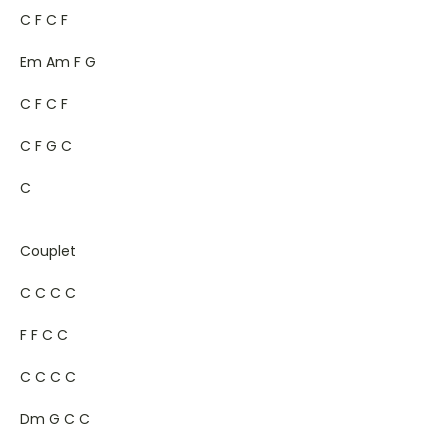
C F C F
Em Am F G
C F C F
C F G C
C
Couplet
C C C C
F F C C
C C C C
Dm G C C