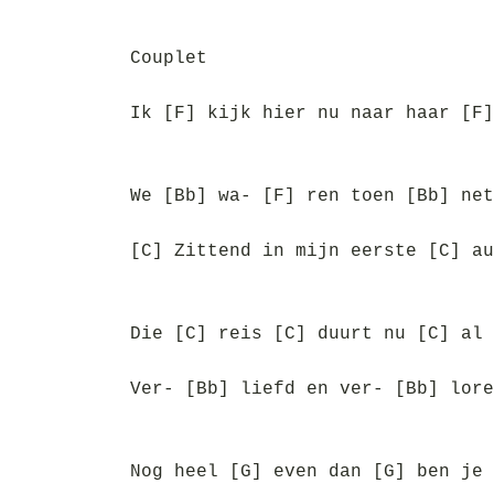
Couplet
Ik [F] kijk hier nu naar haar [F]
We [Bb] wa- [F] ren toen [Bb] net
[C] Zittend in mijn eerste [C] au
Die [C] reis [C] duurt nu [C] al 
Ver- [Bb] liefd en ver- [Bb] lore
Nog heel [G] even dan [G] ben je 