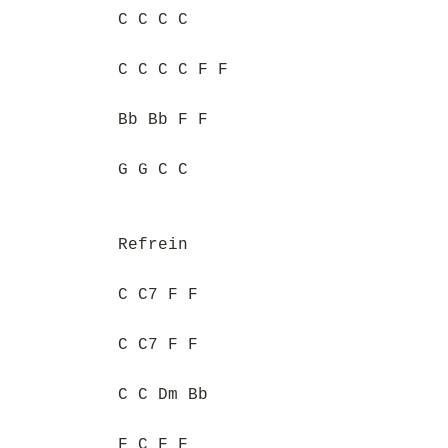
C C C C
C C C C F F
Bb Bb F F
G G C C
Refrein
C C7 F F
C C7 F F
C C Dm Bb
F C F F