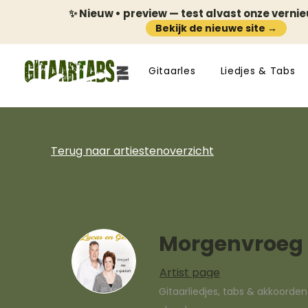
✨ Nieuw • preview — test alvast onze verni
Bekijk de nieuwe site →
Gitaarles
Liedjes & Tabs
Terug naar artiestenoverzicht
Morgenvroeg b
Artist page
Gitaarliedjes, tabs & akkoorde