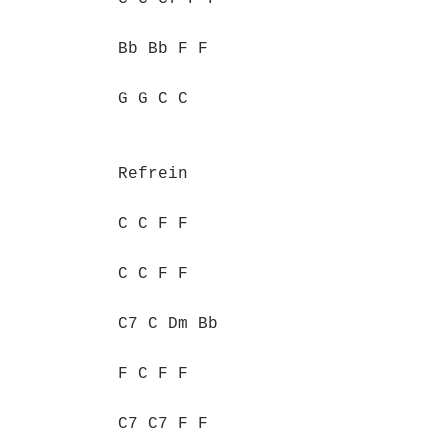
Bb Bb F F
G G C C
Refrein
C C F F
C C F F
C7 C Dm Bb
F C F F
C7 C7 F F