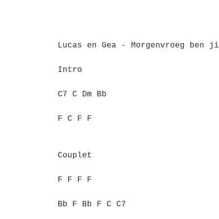
Lucas en Gea - Morgenvroeg ben ji
Intro
C7 C Dm Bb
F C F F
Couplet
F F F F
Bb F Bb F C C7