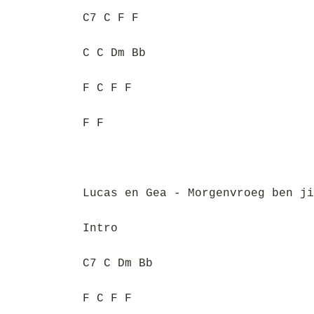
C7 C F F
C C Dm Bb
F C F F
F F
Lucas en Gea - Morgenvroeg ben ji
Intro
C7 C Dm Bb
F C F F