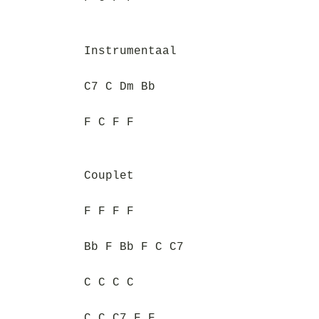
Instrumentaal
C7 C Dm Bb
F C F F
Couplet
F F F F
Bb F Bb F C C7
C C C C
C C C7 F F