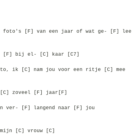
 foto's [F] van een jaar of wat ge- [F] lee
 [F] bij el- [C] kaar [C7]
to, ik [C] nam jou voor een ritje [C] mee
[C] zoveel [F] jaar[F]
n ver- [F] langend naar [F] jou
mijn [C] vrouw [C]