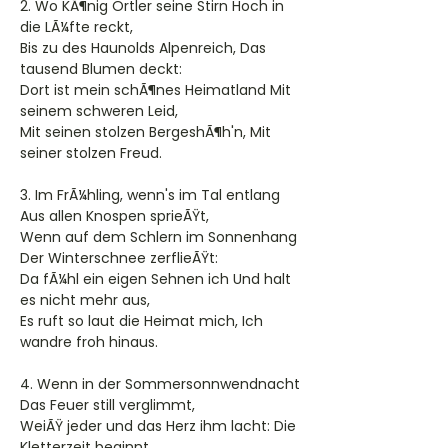
2. Wo KÃ¶nig Ortler seine Stirn Hoch in
die LÃ¼fte reckt,
Bis zu des Haunolds Alpenreich, Das
tausend Blumen deckt:
Dort ist mein schÃ¶nes Heimatland Mit
seinem schweren Leid,
Mit seinen stolzen BergeshÃ¶h'n, Mit
seiner stolzen Freud.
3. Im FrÃ¼hling, wenn's im Tal entlang
Aus allen Knospen sprieÃŸt,
Wenn auf dem Schlern im Sonnenhang
Der Winterschnee zerflieÃŸt:
Da fÃ¼hl ein eigen Sehnen ich Und halt
es nicht mehr aus,
Es ruft so laut die Heimat mich, Ich
wandre froh hinaus.
4. Wenn in der Sommersonnwendnacht
Das Feuer still verglimmt,
WeiÃŸ jeder und das Herz ihm lacht: Die
Kletterzeit beginnt.