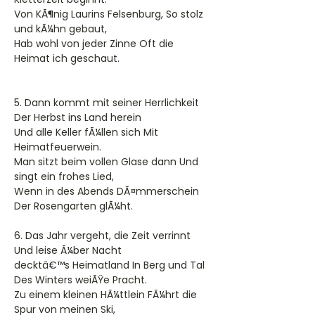
Von KÃ¶nig Laurins Felsenburg, So stolz
und kÃ¼hn gebaut,
Hab wohl von jeder Zinne Oft die
Heimat ich geschaut.
5. Dann kommt mit seiner Herrlichkeit
Der Herbst ins Land herein
Und alle Keller fÃ¼llen sich Mit
Heimatfeuerwein.
Man sitzt beim vollen Glase dann Und
singt ein frohes Lied,
Wenn in des Abends DÃ¤mmerschein
Der Rosengarten glÃ¼ht.
6. Das Jahr vergeht, die Zeit verrinnt
Und leise Ã¼ber Nacht
decktâ€™s Heimatland In Berg und Tal
Des Winters weiÃŸe Pracht.
Zu einem kleinen HÃ¼ttlein FÃ¼hrt die
Spur von meinen Ski,