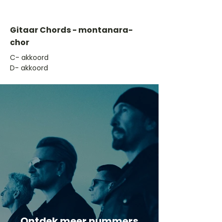
Gitaar Chords - montanara-
chor
​C- akkoord
D- akkoord
Ontdek meer nummers