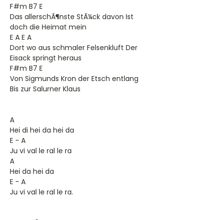
F#m B7 E
Das allerschÃ¶nste StÃ¼ck davon Ist
doch die Heimat mein
E A E A
Dort wo aus schmaler Felsenkluft Der
Eisack springt heraus
F#m B7 E
Von Sigmunds Kron der Etsch entlang
Bis zur Salurner Klaus
A
Hei di hei da hei da
E - A
Ju vi val le ral le ra
A
Hei da hei da
E - A
Ju vi val le ral le ra.