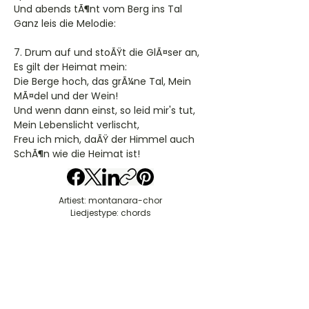
Und abends tÃ¶nt vom Berg ins Tal
Ganz leis die Melodie:
7. Drum auf und stoÃŸt die GlÃ¤ser an,
Es gilt der Heimat mein:
Die Berge hoch, das grÃ¼ne Tal, Mein
MÃ¤del und der Wein!
Und wenn dann einst, so leid mir's tut,
Mein Lebenslicht verlischt,
Freu ich mich, daÃŸ der Himmel auch
SchÃ¶n wie die Heimat ist!
Artiest: montanara-chor
Liedjestype: chords