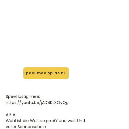
🎸 Speel Tiroler Heimatlied
mee — op jouw tempo
✨ Nieuw • preview — op onze
vernieuwde website speel je Tiroler
Heimatlied van Montanara Chor
mee met de interactieve speler:
vertraag het tempo, loop de lastige
stukken en zie je akkoorden
meelopen. Test 'm alvast.
Speel mee op de nieuwe site →
Speel lustig mee:
https://youtu.be/jAD8KtXOyQg
A E A
Wohl ist die Welt so groÃŸ und weit Und
voller Sonnenschein