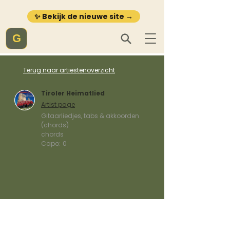
✨ Bekijk de nieuwe site →
G
Terug naar artiestenoverzicht
Tiroler Heimatlied
Artist page
Gitaarliedjes, tabs & akkoorden
(chords)
chords
Capo:
0