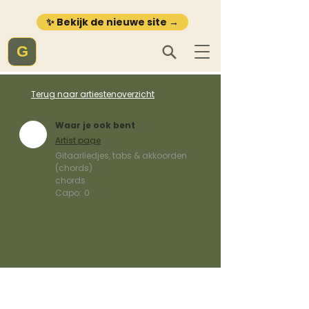
✨ Bekijk de nieuwe site →
G
Terug naar artiestenoverzicht
Waar je ook bent
Artist page
Gitaarliedjes, tabs & akkoorden
(chords)
chords
Capo:
0