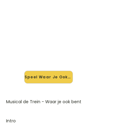
🎸 Speel Waar Je Ook Bent mee
— op jouw tempo
✨ Nieuw • preview — op onze
vernieuwde website speel je Waar Je
Ook Bent van Musical De Trein mee
met de interactieve speler: vertraag
het tempo, loop de lastige stukken
en zie je akkoorden meelopen. Test
'm alvast.
Speel Waar Je Ook Bent mee →
Musical de Trein - Waar je ook bent
Intro