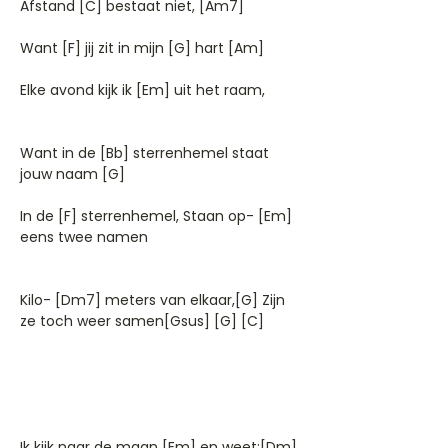
Afstand [C] bestaat niet, [Am7]
Want [F] jij zit in mijn [G] hart [Am]
Elke avond kijk ik [Em] uit het raam,
Want in de [Bb] sterrenhemel staat
jouw naam [G]
In de [F] sterrenhemel, Staan op- [Em]
eens twee namen
Kilo- [Dm7] meters van elkaar,[G] Zijn
ze toch weer samen[Gsus] [G] [C]
Ik kijk naar de maan [Em] en weet;[Dm]