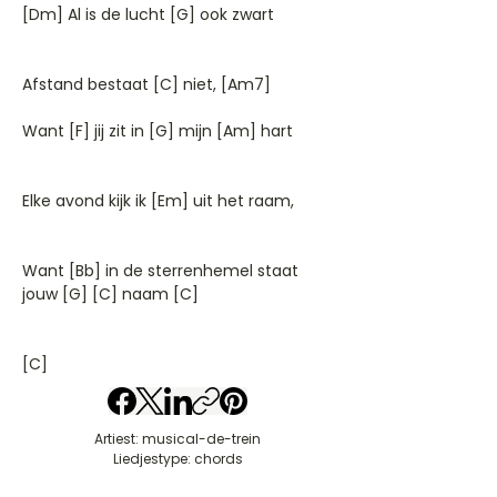
[Dm] Al is de lucht [G] ook zwart
Afstand bestaat [C] niet, [Am7]
Want [F] jij zit in [G] mijn [Am] hart
Elke avond kijk ik [Em] uit het raam,
Want [Bb] in de sterrenhemel staat
jouw [G] [C] naam [C]
[C]
Artiest: musical-de-trein
Liedjestype: chords