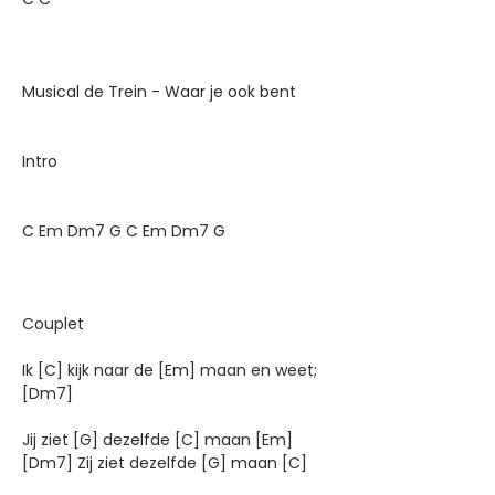
Musical de Trein - Waar je ook bent
Intro
C Em Dm7 G C Em Dm7 G
Couplet
Ik [C] kijk naar de [Em] maan en weet;
[Dm7]
Jij ziet [G] dezelfde [C] maan [Em]
[Dm7] Zij ziet dezelfde [G] maan [C]