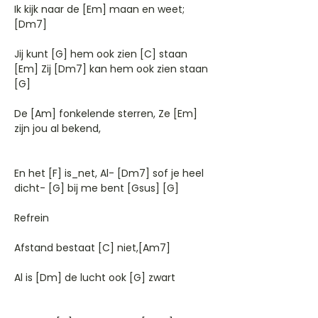
Ik kijk naar de [Em] maan en weet;
[Dm7]
Jij kunt [G] hem ook zien [C] staan
[Em] Zij [Dm7] kan hem ook zien staan
[G]
De [Am] fonkelende sterren, Ze [Em]
zijn jou al bekend,
En het [F] is_net, Al- [Dm7] sof je heel
dicht- [G] bij me bent [Gsus] [G]
Refrein
Afstand bestaat [C] niet,[Am7]
Al is [Dm] de lucht ook [G] zwart