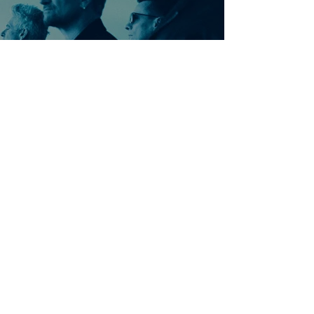
Ontdek meer nummers
van U2
Meer nummers van
artiestnaam
Helaas geen andere tabs & chords,
probeer de zoekbalk voor andere
artiesten.