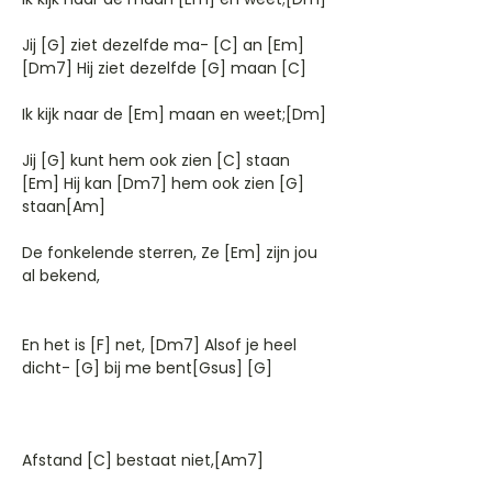
Jij [G] ziet dezelfde ma- [C] an [Em]
[Dm7] Hij ziet dezelfde [G] maan [C]
Ik kijk naar de [Em] maan en weet;[Dm]
Jij [G] kunt hem ook zien [C] staan
[Em] Hij kan [Dm7] hem ook zien [G]
staan[Am]
De fonkelende sterren, Ze [Em] zijn jou
al bekend,
En het is [F] net, [Dm7] Alsof je heel
dicht- [G] bij me bent[Gsus] [G]
Afstand [C] bestaat niet,[Am7]