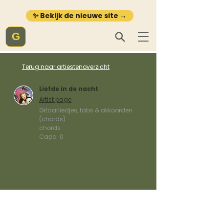
✨ Bekijk de nieuwe site →
G
Terug naar artiestenoverzicht
Liefde in de nacht
Artist page
Gitaarliedjes, tabs & akkoorden
(chords)
chords
Capo:
0