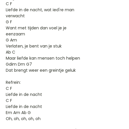
C F
Liefde in de nacht, wat ied're man
verwacht
G F
Want met tijden dan voel je je
eenzaam
G Am
Verlaten, je bent van je stuk
Ab C
Maar liefde kan mensen toch helpen
Gdim Dm G7
Dat brengt weer een greintje geluk
Refrein:
C F
Liefde in de nacht
C F
Liefde in de nacht
Em Am Ab G
Oh, oh, oh, oh, oh