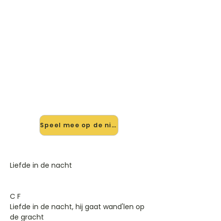
🎸 Speel Liefde In De Nacht mee
— op jouw tempo
✨ Nieuw • preview — op onze
vernieuwde website speel je Liefde In
De Nacht van Nico Landers mee met
de interactieve speler: vertraag het
tempo, loop de lastige stukken en zie
je akkoorden meelopen. Test 'm
alvast.
Speel mee op de nieuwe site →
Liefde in de nacht
C F
Liefde in de nacht, hij gaat wand'len op
de gracht