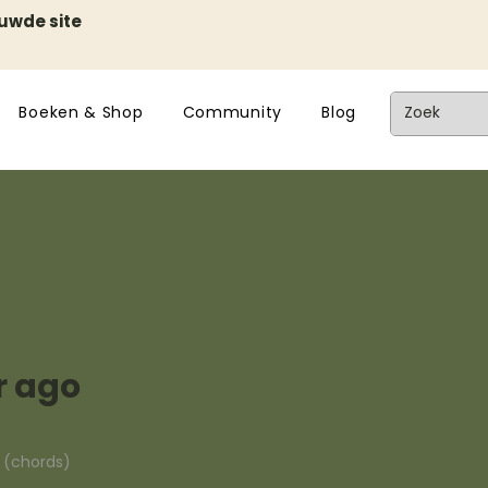
euwde site
Boeken & Shop
Community
Blog
r ago
n (chords)