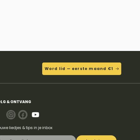
Word lid — eerste maand €1
LG & ONTVANG
euwe liedjes & tips in je inbox