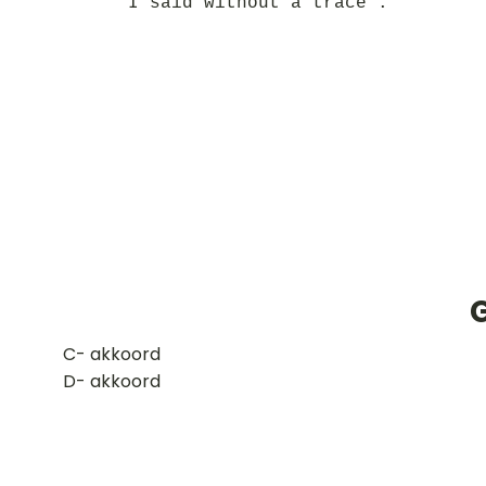
I said without a trace .
G
​C- akkoord
D- akkoord