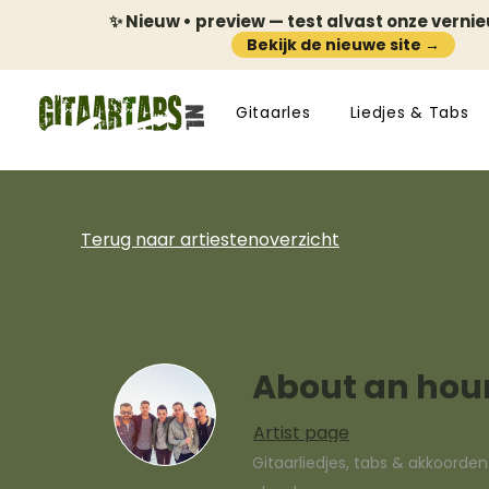
✨ Nieuw • preview — test alvast onze verni
Bekijk de nieuwe site →
Gitaarles
Liedjes & Tabs
Terug naar artiestenoverzicht
About an hou
Artist page
Gitaarliedjes, tabs & akkoorde