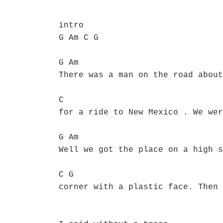
intro
G Am C G
G Am
There was a man on the road about
C
for a ride to New Mexico . We wer
G Am
Well we got the place on a high s
C G
corner with a plastic face. Then 