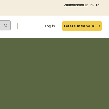
Abonnementen
NL
|
EN
Log in
Eerste maand €1