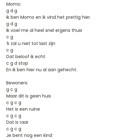
Momo:
g d g
Ik ben Momo en ik vind het prettig hier.
g d g
Ik voel me al heel snel ergens thuis
c g
‘k zal u niet tot last zijn
c g
Dat beloof ik echt
c g d stop
En ik ben hier nu al aan gehecht.
Bewoners:
g c g
Maar dit is geen huis
c g c g
Het is een ruïne
c g c g
Dat is raar
c g c g
Je bent nog een kind