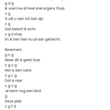
g d g
Ik voel me al heel snel ergens thuis
c g
‘k zal u niet tot last zijn
c g
Dat beloof ik echt
c g d stop
En ik ben hier nu al aan gehecht.
Bewoners:
g c g
Maar dit is geen huis
c g c g
Het is een ruïne
c g c g
Dat is raar
c g c g
Je bent nog een kind
g
Deze plek
c g f d