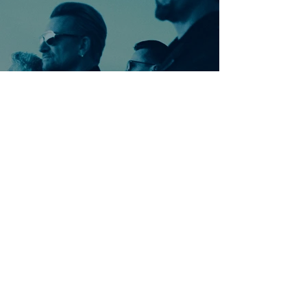
Ontdek meer nummers
van U2
Meer nummers van
artiestnaam
Helaas geen andere tabs & chords,
probeer de zoekbalk voor andere
artiesten.