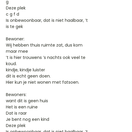
g
Deze plek
c g f d
Is onbewoonbaar, dat is niet haalbaar, ’t
is te gek
Bewoner:
Wij hebben thuis ruimte zat, dus kom
maar mee
’t is hier trouwens ’s nachts ook veel te
koud.
kindje, kindje luister
dit is echt geen doen.
Hier kun je niet wonen met fatsoen.
Bewoners:
want dit is geen huis
Het is een ruïne
Dat is raar
Je bent nog een kind
Deze plek
Is onbewoonbaar, dat is niet haalbaar, ’t