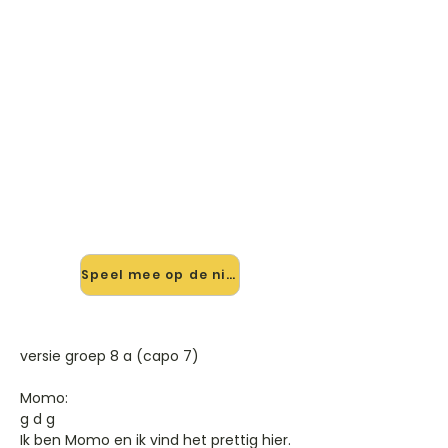
🎸 Speel Een Plek Om Te Wonen
mee — op jouw tempo
✨ Nieuw • preview — op onze
vernieuwde website speel je Een Plek
Om Te Wonen van Obs De
Zonnewijzer mee met de
interactieve speler: vertraag het
tempo, loop de lastige stukken en zie
je akkoorden meelopen. Test 'm
alvast.
Speel mee op de nieuwe site →
versie groep 8 a (capo 7)
Momo:
g d g
Ik ben Momo en ik vind het prettig hier.