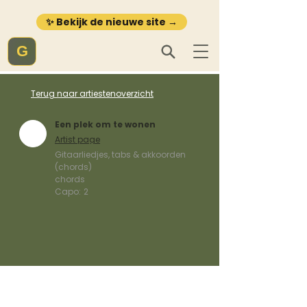
✨ Bekijk de nieuwe site →
G
Terug naar artiestenoverzicht
Een plek om te wonen
Artist page
Gitaarliedjes, tabs & akkoorden
(chords)
chords
Capo:
2