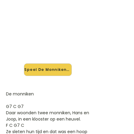
🎸 Speel De Monniken mee — op
jouw tempo
✨ Nieuw • preview — op onze
vernieuwde website speel je De
Monniken mee met de interactieve
speler: vertraag het tempo, loop de
lastige stukken en zie je akkoorden
meelopen. Test 'm alvast.
Speel De Monniken mee →
De monniken
G7 C G7
Daar woonden twee monniken, Hans en
Joop, in een klooster op een heuvel.
F C G7 C
Ze sleten hun tijd en dat was een hoop