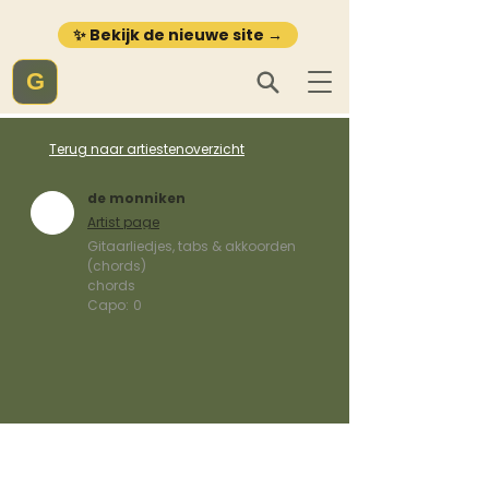
✨ Bekijk de nieuwe site →
G
Terug naar artiestenoverzicht
de monniken
Artist page
Gitaarliedjes, tabs & akkoorden
(chords)
chords
Capo:
0