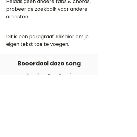
Helaas geen andere tabs & chords,
probeer de zoekbalk voor andere
artiesten.
Dit is een paragraaf. Klik hier om je
eigen tekst toe te voegen.
Beoordeel deze song
Add a rating
STEM
Gitaartabs
G
65.000+ leden sinds 1998