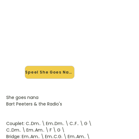
🎸 Speel She Goes Nana mee —
op jouw tempo
✨ Nieuw • preview — op onze
vernieuwde website speel je She
Goes Nana mee met de interactieve
speler: vertraag het tempo, loop de
lastige stukken en zie je akkoorden
meelopen. Test 'm alvast.
Speel She Goes Nana mee →
She goes nana
Bart Peeters & the Radio's
Couplet: C..Dm.. \ Em..Dm.. \ C..F.. \ G \
C..Dm.. \ Em..Am.. \ F \ G \
Bridge: Em..Am.. \ Em..C.G. \ Em..Am.. \