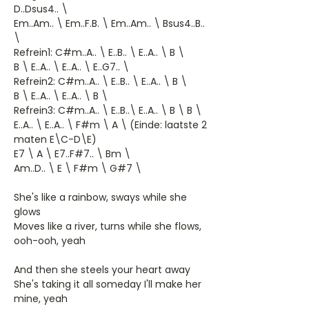
D..Dsus4.. \
Em..Am.. \ Em..F.B. \ Em..Am.. \ Bsus4..B..
\
Refrein1: C#m..A.. \ E..B.. \ E..A.. \ B \
B \ E..A.. \ E..A.. \ E..G7.. \
Refrein2: C#m..A.. \ E..B.. \ E..A.. \ B \
B \ E..A.. \ E..A.. \ B \
Refrein3: C#m..A.. \ E..B..\ E..A.. \ B \ B \
E..A.. \ E..A.. \ F#m \ A \ (Einde: laatste 2
maten E\C-D\E)
E7 \ A \ E7..F#7.. \ Bm \
Am..D.. \ E \ F#m \ G#7 \
She's like a rainbow, sways while she
glows
Moves like a river, turns while she flows,
ooh-ooh, yeah
And then she steels your heart away
She's taking it all someday I'll make her
mine, yeah