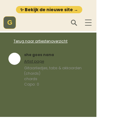
✨ Bekijk de nieuwe site →
G
Terug naar artiestenoverzicht
she goes nana
Artist page
Gitaarliedjes, tabs & akkoorden
(chords)
chords
Capo:
0