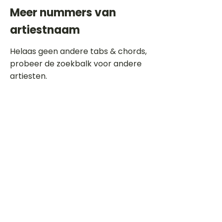
Meer nummers van
artiestnaam
Helaas geen andere tabs & chords,
probeer de zoekbalk voor andere
artiesten.
Dit is een paragraaf. Klik hier om je
eigen tekst toe te voegen.