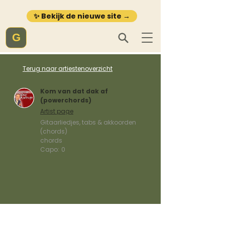
✨ Bekijk de nieuwe site →
G
Terug naar artiestenoverzicht
Kom van dat dak af
(powerchords)
Artist page
Gitaarliedjes, tabs & akkoorden
(chords)
chords
Capo:
0