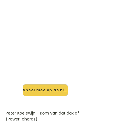
🎸 Speel Kom Van Dat Dak Af
(powerchords) mee — op jouw
tempo
✨ Nieuw • preview — op onze
vernieuwde website speel je Kom
Van Dat Dak Af (powerchords) van
Peter Koelewijn mee met de
interactieve speler: vertraag het
tempo, loop de lastige stukken en zie
je akkoorden meelopen. Test 'm
alvast.
Speel mee op de nieuwe site →
Peter Koelewijn - Kom van dat dak af
(Power-chords)