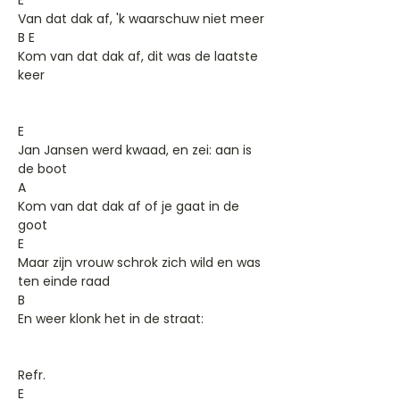
E
Van dat dak af, 'k waarschuw niet meer
B E
Kom van dat dak af, dit was de laatste
keer
E
Jan Jansen werd kwaad, en zei: aan is
de boot
A
Kom van dat dak af of je gaat in de
goot
E
Maar zijn vrouw schrok zich wild en was
ten einde raad
B
En weer klonk het in de straat:
Refr.
E