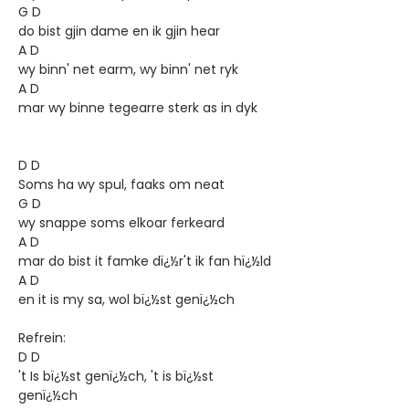
G D
do bist gjin dame en ik gjin hear
A D
wy binn' net earm, wy binn' net ryk
A D
mar wy binne tegearre sterk as in dyk
D D
Soms ha wy spul, faaks om neat
G D
wy snappe soms elkoar ferkeard
A D
mar do bist it famke dï¿½r't ik fan hï¿½ld
A D
en it is my sa, wol bï¿½st genï¿½ch
Refrein:
D D
't Is bï¿½st genï¿½ch, 't is bï¿½st
genï¿½ch