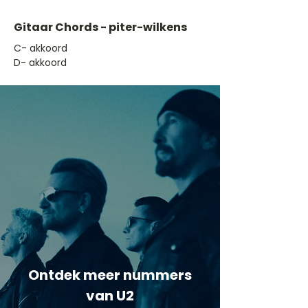
Gitaar Chords - piter-wilkens
​C- akkoord
D- akkoord
Ontdek meer nummers
van U2