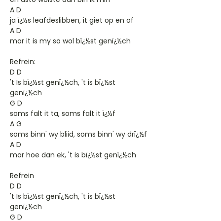
A D
ja ï¿½s leafdeslibben, it giet op en of
A D
mar it is my sa wol bï¿½st genï¿½ch
Refrein:
D D
't Is bï¿½st genï¿½ch, 't is bï¿½st
genï¿½ch
G D
soms falt it ta, soms falt it ï¿½f
A G
soms binn' wy bliid, soms binn' wy drï¿½f
A D
mar hoe dan ek, 't is bï¿½st genï¿½ch
Refrein
D D
't Is bï¿½st genï¿½ch, 't is bï¿½st
genï¿½ch
G D