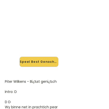
🎸 Speel Best Genoch mee — op
jouw tempo
✨ Nieuw • preview — op onze
vernieuwde website speel je Best
Genoch van Piter Wilkens mee met
de interactieve speler: vertraag het
tempo, loop de lastige stukken en zie
je akkoorden meelopen. Test 'm
alvast.
Speel Best Genoch mee →
Piter Wilkens - Bï¿½st genï¿½ch
Intro: D
D D
Wy binne net in prachtich pear