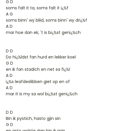
G D
soms falt it ta, soms falt it ï¿½f
A G
soms binn' wy bliid, soms binn' wy drï¿½f
A D
mar hoe dan ek, 't is bï¿½st genï¿½ch
D D
Do hï¿½ldst fan hurd en lekker koel
G D
en ik fan stadich en net sa fï¿½l
A D
ï¿½s leafdeslibben giet op en of
A D
mar it is my sa wol bï¿½st genï¿½ch
D D
Bin ik pystich, hasto gjin sin
G D
en asto wolste dan bin ik min