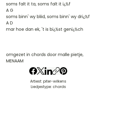
soms falt it ta, soms falt it ï¿½f
A G
soms binn' wy bliid, soms binn' wy drï¿½f
A D
mar hoe dan ek, 't is bï¿½st genï¿½ch
omgezet in chords door malle pietje,
MENAAM
Artiest: piter-wilkens
Liedjestype: chords