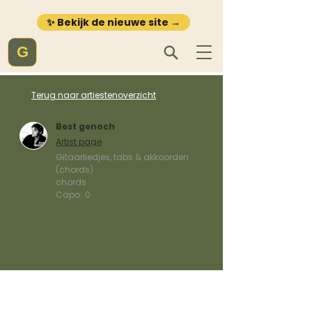
✨ Bekijk de nieuwe site →
G
Terug naar artiestenoverzicht
Best genoch
Artist page
Gitaarliedjes, tabs & akkoorden
(chords)
chords
Capo:
0