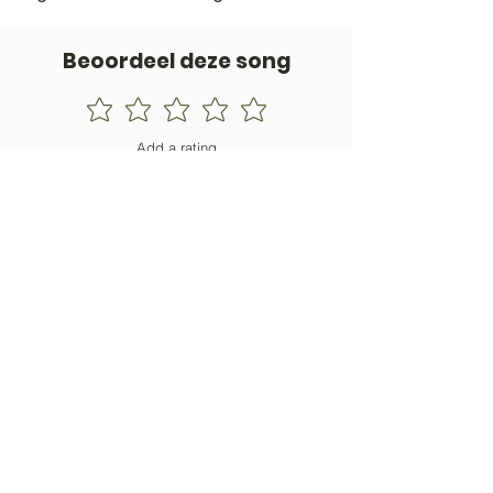
Beoordeel deze song
Add a rating
STEM
Gitaartabs
G
65.000+ leden sinds 1998
VOLG & ONTVANG