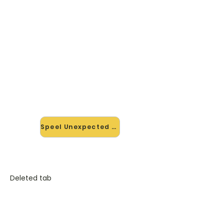
🎸 Speel Unexpected Love mee
— op jouw tempo
✨ Nieuw • preview — op onze
vernieuwde website speel je
Unexpected Love van Random
Artists mee met de interactieve
speler: vertraag het tempo, loop de
lastige stukken en zie je akkoorden
meelopen. Test 'm alvast.
Speel Unexpected Love mee →
Deleted tab