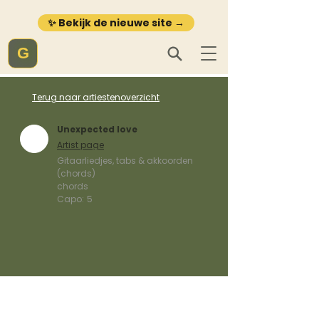
✨ Bekijk de nieuwe site →
G
Terug naar artiestenoverzicht
Unexpected love
Artist page
Gitaarliedjes, tabs & akkoorden
(chords)
chords
Capo:
5