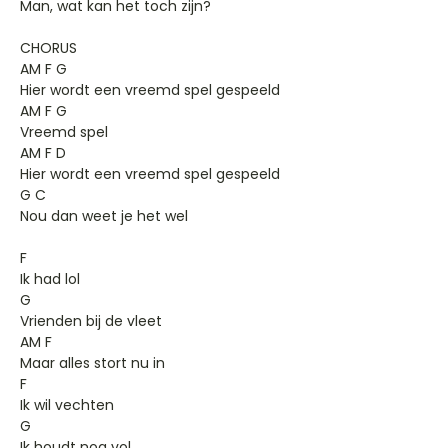
Man, wat kan het toch zijn?
CHORUS
AM F G
Hier wordt een vreemd spel gespeeld
AM F G
Vreemd spel
AM F D
Hier wordt een vreemd spel gespeeld
G C
Nou dan weet je het wel
F
Ik had lol
G
Vrienden bij de vleet
AM F
Maar alles stort nu in
F
Ik wil vechten
G
Ik houdt nog vol