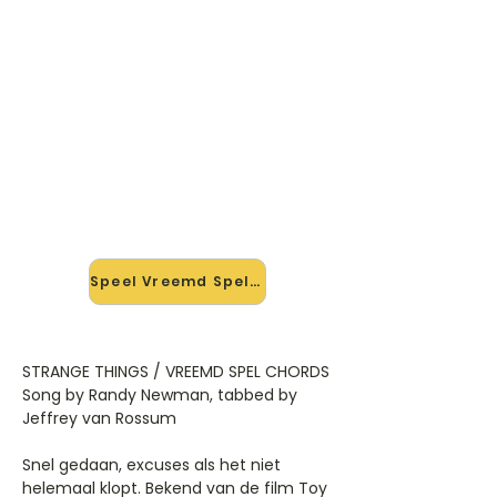
🎸 Speel Vreemd Spel mee — op
jouw tempo
✨ Nieuw • preview — op onze
vernieuwde website speel je Vreemd
Spel van Randy Newman mee met
de interactieve speler: vertraag het
tempo, loop de lastige stukken en zie
je akkoorden meelopen. Test 'm
alvast.
Speel Vreemd Spel mee →
STRANGE THINGS / VREEMD SPEL CHORDS
Song by Randy Newman, tabbed by
Jeffrey van Rossum
Snel gedaan, excuses als het niet
helemaal klopt. Bekend van de film Toy