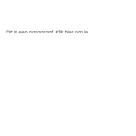
Dit is een paragraaf. Klik hier om je
eigen tekst toe te voegen.
Beoordeel deze song
Add a rating
STEM
Gitaartabs
G
65.000+ leden sinds 1998