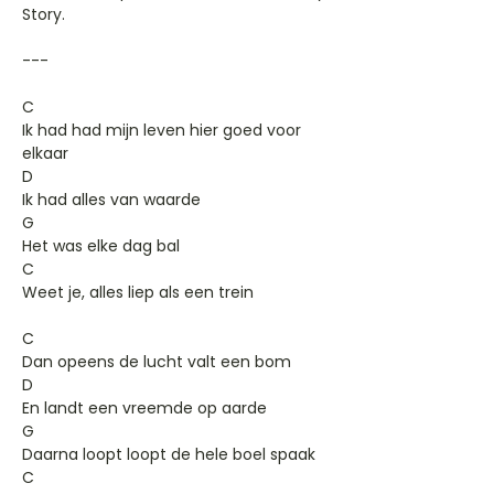
Story.
---
C
Ik had had mijn leven hier goed voor
elkaar
D
Ik had alles van waarde
G
Het was elke dag bal
C
Weet je, alles liep als een trein
C
Dan opeens de lucht valt een bom
D
En landt een vreemde op aarde
G
Daarna loopt loopt de hele boel spaak
C