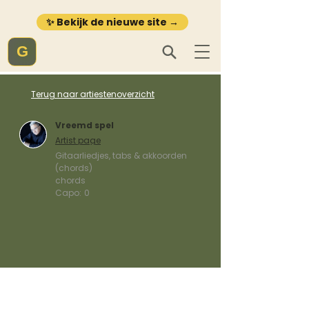
✨ Bekijk de nieuwe site →
G
Terug naar artiestenoverzicht
Vreemd spel
Artist page
Gitaarliedjes, tabs & akkoorden
(chords)
chords
Capo:
0