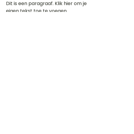
Dit is een paragraaf. Klik hier om je
eigen tekst toe te voegen.
Beoordeel deze song
Add a rating
STEM
Gitaartabs
G
65.000+ leden sinds 1998
VOLG & ONTVANG