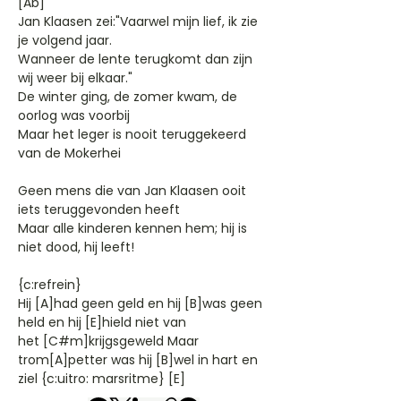
[Ab]
Jan Klaasen zei:"Vaarwel mijn lief, ik zie
je volgend jaar.
Wanneer de lente terugkomt dan zijn
wij weer bij elkaar."
De winter ging, de zomer kwam, de
oorlog was voorbij
Maar het leger is nooit teruggekeerd
van de Mokerhei
Geen mens die van Jan Klaasen ooit
iets teruggevonden heeft
Maar alle kinderen kennen hem; hij is
niet dood, hij leeft!
{c:refrein}
Hij [A]had geen geld en hij [B]was geen
held en hij [E]hield niet van
het [C#m]krijgsgeweld Maar
trom[A]petter was hij [B]wel in hart en
ziel {c:uitro: marsritme} [E]