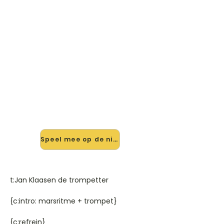
🎸 Speel Jan Klaasen De
Trompetter mee — op jouw
tempo
✨ Nieuw • preview — op onze
vernieuwde website speel je Jan
Klaasen De Trompetter van Rob De
Nijs mee met de interactieve speler:
vertraag het tempo, loop de lastige
stukken en zie je akkoorden
meelopen. Test 'm alvast.
Speel mee op de nieuwe site →
t:Jan Klaasen de trompetter
{c:intro: marsritme + trompet}
{c:refrein}