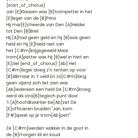
{start_of_chorus}
Jan [E]Klaasen was [B]trompetter in het
[E]leger van de [B]Prins
Hij mar[E]cheerde van Den [A]Helder
tot Den [B]Briel
Hij [A]had geen geld en hij [B]was geen
held en hij [E]hield niet van
het [C#m]krijgsgeweld Maar
trom[A]petter was hij [B]wel in hart en
[E]ziel {end_of_chorus} [Ab] Het
[C#m]leger sloeg z'n tenten op voor
[B]Alkmaar in 't veld En zo[C#m]lang
geen vijand zich liet zien was
[Ab]iedereen een held De [C#m]kroeg
werd als stra[B]tegisch punt door
't [A]hoofdkwartier be[Ab]zet De
[E]officieren brulden:"Jan, kom
[F#]speel op je trom[Ab]pet!"
Ze [C#m]werden wakker in de goot in
de [B]morgen kil en koud