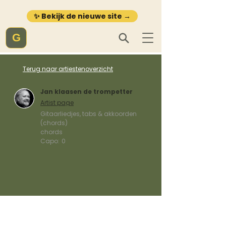
✨ Bekijk de nieuwe site →
G
Terug naar artiestenoverzicht
Jan klaasen de trompetter
Artist page
Gitaarliedjes, tabs & akkoorden
(chords)
chords
Capo:
0