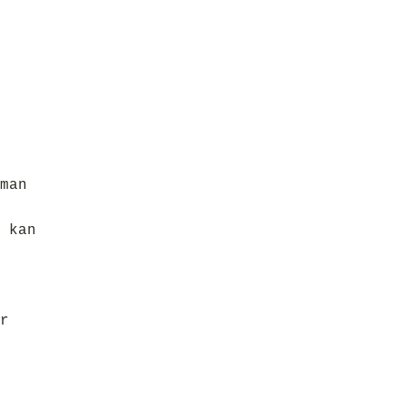
man
 kan
r