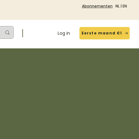
Abonnementen
NL
|
EN
Log in
Eerste maand €1