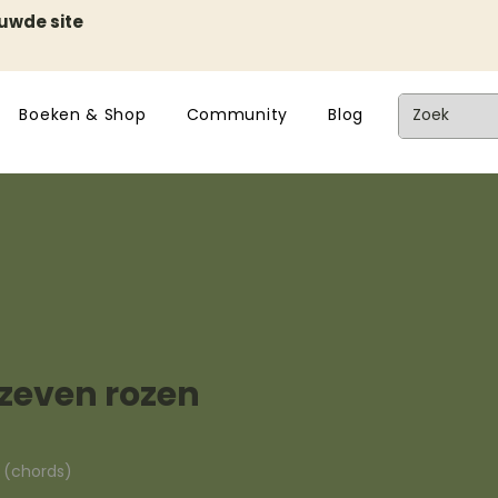
euwde site
Boeken & Shop
Community
Blog
 zeven rozen
n (chords)