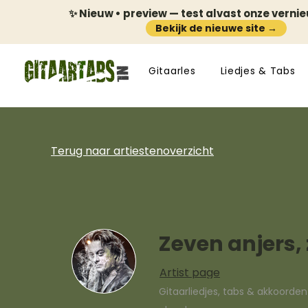
✨ Nieuw • preview — test alvast onze verni
Bekijk de nieuwe site →
Gitaarles
Liedjes & Tabs
Terug naar artiestenoverzicht
Zeven anjers,
Artist page
Gitaarliedjes, tabs & akkoorde