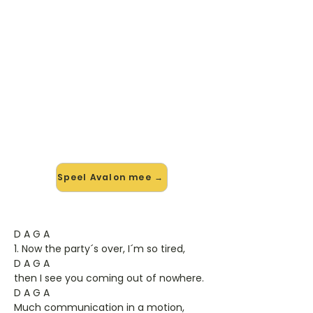
🎸 Speel Avalon mee — op jouw
tempo
✨ Nieuw • preview — op onze
vernieuwde website speel je Avalon
van Roxy Music mee met de
interactieve speler: vertraag het
tempo, loop de lastige stukken en zie
je akkoorden meelopen. Test 'm
alvast.
Speel Avalon mee →
D A G A
1. Now the party´s over, I´m so tired,
D A G A
then I see you coming out of nowhere.
D A G A
Much communication in a motion,