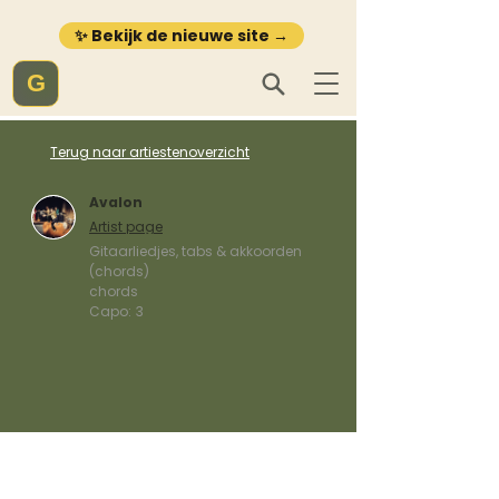
✨ Bekijk de nieuwe site →
G
Terug naar artiestenoverzicht
Avalon
Artist page
Gitaarliedjes, tabs & akkoorden
(chords)
chords
Capo:
3