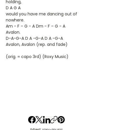
holding,
D A G A
would you have me dancing out of
nowhere.
Am - F – G - A Dm - F – G - A
Avalon.
D-A-G-A D A -G-A D A -G-A
Avalon, Avalon (rep. and fade)
(orig. = capo 3rd) (Roxy Music)
Artiest: roxy-music