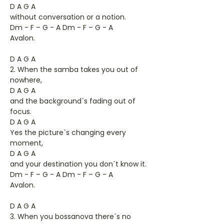
D A G A
without conversation or a notion.
Dm - F – G - A Dm - F – G - A
Avalon.
D A G A
2. When the samba takes you out of
nowhere,
D A G A
and the background´s fading out of
focus.
D A G A
Yes the picture`s changing every
moment,
D A G A
and your destination you don´t know it.
Dm - F – G - A Dm - F – G - A
Avalon.
D A G A
3. When you bossanova there´s no